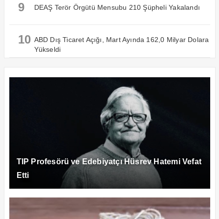
9
DEAŞ Terör Örgütü Mensubu 210 Şüpheli Yakalandı
10
ABD Dış Ticaret Açığı, Mart Ayında 162,0 Milyar Dolara
Yükseldi
TIP Profesörü ve Edebiyatçı Hüsrev Hatemi Vefat
Etti