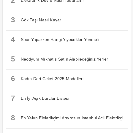
2
Elektronik Devre Nasıl Tasarlanır
3
Gök Taşı Nasıl Kayar
4
Spor Yaparken Hangi Yiyecekler Yenmeli
5
Neodyum Mıknatıs Satın Alabileceğiniz Yerler
6
Kadın Deri Ceket 2025 Modelleri
7
En İyi Aşık Burçlar Listesi
8
En Yakın Elektrikçimi Arıyrosun İstanbul Acil Elektrikçi