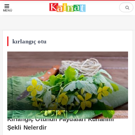
MENÜ
kırlangıç otu
Kırlangıç Otunun Faydaları Kullanım
Şekli Nelerdir