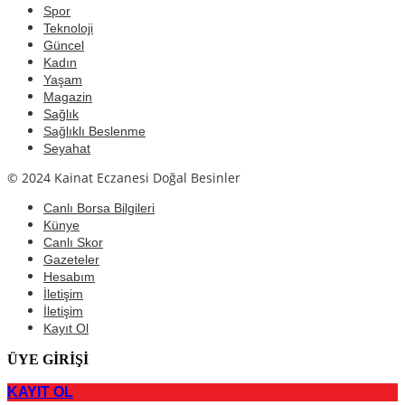
Spor
Teknoloji
Güncel
Kadın
Yaşam
Magazin
Sağlık
Sağlıklı Beslenme
Seyahat
© 2024 Kainat Eczanesi Doğal Besinler
Canlı Borsa Bilgileri
Künye
Canlı Skor
Gazeteler
Hesabım
İletişim
İletişim
Kayıt Ol
ÜYE GİRİŞİ
KAYIT OL