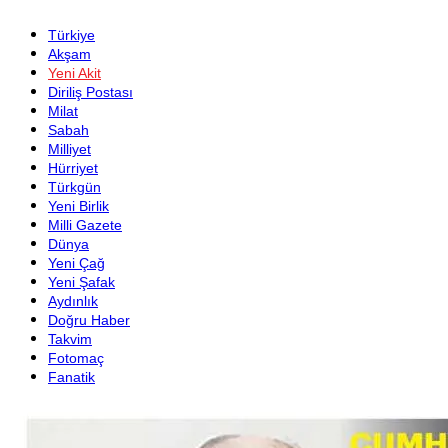
Türkiye
Akşam
Yeni Akit
Diriliş Postası
Milat
Sabah
Milliyet
Hürriyet
Türkgün
Yeni Birlik
Milli Gazete
Dünya
Yeni Çağ
Yeni Şafak
Aydınlık
Doğru Haber
Takvim
Fotomaç
Fanatik