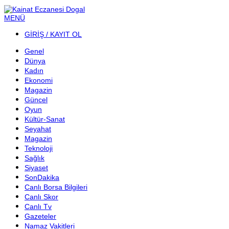
MENÜ
GİRİŞ / KAYIT OL
Genel
Dünya
Kadın
Ekonomi
Magazin
Güncel
Oyun
Kültür-Sanat
Seyahat
Magazin
Teknoloji
Sağlık
Siyaset
SonDakika
Canlı Borsa Bilgileri
Canlı Skor
Canlı Tv
Gazeteler
Namaz Vakitleri