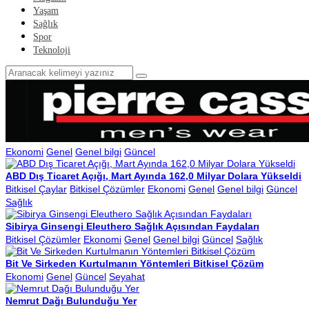
Yaşam
Sağlık
Spor
Teknoloji
Ekonomi
Genel
Genel bilgi
Güncel
ABD Dış Ticaret Açığı, Mart Ayında 162,0 Milyar Dolara Yükseldi
Bitkisel Çaylar
Bitkisel Çözümler
Ekonomi
Genel
Genel bilgi
Güncel
Sağlık
Sibirya Ginsengi Eleuthero Sağlık Açısından Faydaları
Bitkisel Çözümler
Ekonomi
Genel
Genel bilgi
Güncel
Sağlık
Bit Ve Sirkeden Kurtulmanın Yöntemleri Bitkisel Çözüm
Ekonomi
Genel
Güncel
Seyahat
Nemrut Dağı Bulunduğu Yer