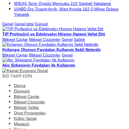
9
DEAŞ Terör Örgütü Mensubu 210 Şüpheli Yakalandı
10
ABD Dış Ticaret Açığı, Mart Ayında 162,0 Milyar Dolara
Yükseldi
Genel
Genel bilgi
Güncel
TIP Profesörü ve Edebiyatçı Hüsrev Hatemi Vefat Etti
Bitkisel Çaylar
Bitkisel Çözümler
Genel
Sağlık
Kırlangıç Otunun Faydaları Kullanım Şekli Nelerdir
Bitkisel Çaylar
Bitkisel Çözümler
Genel
Alıç Sirkesinin Faydaları Ve Kullanımı
BİZİ TAKİP EDİN
Dünya
Ekonomi
Bitkisel Çaylar
Bitkisel Çözümler
Bitkisel Yağlar
Diyet Programları
Kültür-Sanat
Magazin