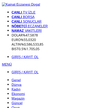
CANLI
TV İZLE
CANLI
BORSA
CANLI
SONUÇLAR
NÖBETÇİ
ECZANELER
NAMAZ
VAKİTLERİ
DOLAR
%
47,5878
EURO
%
55,0320
ALTIN
%0,58
6,533,85
BIST
0.5%
1.705,05
GİRİŞ / KAYIT OL
MENÜ
GİRİŞ / KAYIT OL
Genel
Dünya
Kadın
Ekonomi
Magazin
Güncel
Oyun