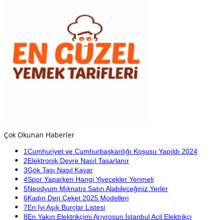
Çok Okunan Haberler
1
Cumhuriyet ve Cumhurbaşkanlığı Koşusu Yapıldı 2024
2
Elektronik Devre Nasıl Tasarlanır
3
Gök Taşı Nasıl Kayar
4
Spor Yaparken Hangi Yiyecekler Yenmeli
5
Neodyum Mıknatıs Satın Alabileceğiniz Yerler
6
Kadın Deri Ceket 2025 Modelleri
7
En İyi Aşık Burçlar Listesi
8
En Yakın Elektrikçimi Arıyrosun İstanbul Acil Elektrikçi