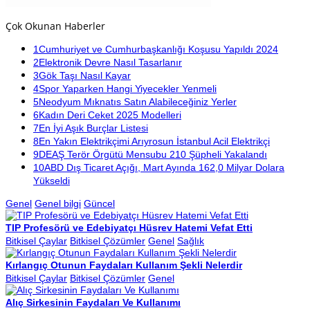
Çok Okunan Haberler
1
Cumhuriyet ve Cumhurbaşkanlığı Koşusu Yapıldı 2024
2
Elektronik Devre Nasıl Tasarlanır
3
Gök Taşı Nasıl Kayar
4
Spor Yaparken Hangi Yiyecekler Yenmeli
5
Neodyum Mıknatıs Satın Alabileceğiniz Yerler
6
Kadın Deri Ceket 2025 Modelleri
7
En İyi Aşık Burçlar Listesi
8
En Yakın Elektrikçimi Arıyrosun İstanbul Acil Elektrikçi
9
DEAŞ Terör Örgütü Mensubu 210 Şüpheli Yakalandı
10
ABD Dış Ticaret Açığı, Mart Ayında 162,0 Milyar Dolara
Yükseldi
Genel
Genel bilgi
Güncel
TIP Profesörü ve Edebiyatçı Hüsrev Hatemi Vefat Etti
Bitkisel Çaylar
Bitkisel Çözümler
Genel
Sağlık
Kırlangıç Otunun Faydaları Kullanım Şekli Nelerdir
Bitkisel Çaylar
Bitkisel Çözümler
Genel
Alıç Sirkesinin Faydaları Ve Kullanımı