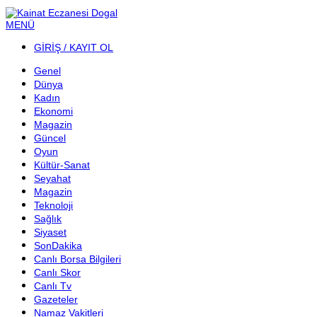
MENÜ
GİRİŞ / KAYIT OL
Genel
Dünya
Kadın
Ekonomi
Magazin
Güncel
Oyun
Kültür-Sanat
Seyahat
Magazin
Teknoloji
Sağlık
Siyaset
SonDakika
Canlı Borsa Bilgileri
Canlı Skor
Canlı Tv
Gazeteler
Namaz Vakitleri