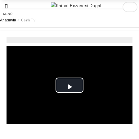
MENÜ
>
Canlı Tv
Anasayfa
Play
Video