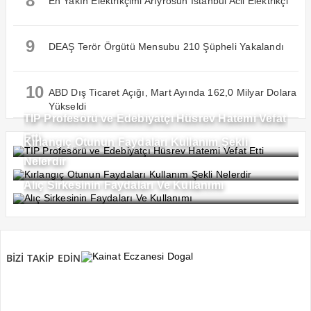
8
En Yakın Elektrikçimi Arıyrosun İstanbul Acil Elektrikçi
9
DEAŞ Terör Örgütü Mensubu 210 Şüpheli Yakalandı
10
ABD Dış Ticaret Açığı, Mart Ayında 162,0 Milyar Dolara
Yükseldi
TIP Profesörü ve Edebiyatçı Hüsrev Hatemi Vefat
Etti
Kırlangıç Otunun Faydaları Kullanım Şekli
Nelerdir
Alıç Sirkesinin Faydaları Ve Kullanımı
BİZİ TAKİP EDİN