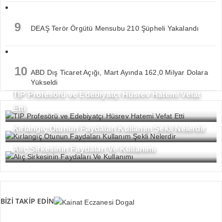
9
DEAŞ Terör Örgütü Mensubu 210 Şüpheli Yakalandı
10
ABD Dış Ticaret Açığı, Mart Ayında 162,0 Milyar Dolara
Yükseldi
TIP Profesörü ve Edebiyatçı Hüsrev Hatemi Vefat
Etti
Kırlangıç Otunun Faydaları Kullanım Şekli Nelerdir
Alıç Sirkesinin Faydaları Ve Kullanımı
BİZİ TAKİP EDİN