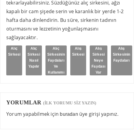
tekrarlayabilirsiniz. Süzdüğünüz alıç sirkesini, ağzı
kapalı bir cam şişede serin ve karanlık bir yerde 1-2
hafta daha dinlendirin. Bu süre, sirkenin tadının
oturmasını ve lezzetinin yoğunlaşmasını
sağlayacaktır.
Alıç
Alıç
Alıç
Alış
Alış
Alış
Sirkesi
Sirkesi
Sirkesinin
Sirkesi
Sirkesi
Sirkesinin
Nasıl
Faydaları
Neye
Faydaları
Yapılır
Ve
Faydası
Kullanımı
Var
YORUMLAR
(İLK YORUMU SİZ YAZIN)
Yorum yapabilmek için
üye girişi yapınız.
buradan