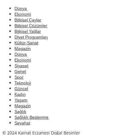
Dünya
Ekonomi
Bitkisel Çaylar
Bitkisel Çözümler
Bitkisel Yağlar
Diyet Programları
Kültür-Sanat
Magazin
Dünya
Ekonomi
Siyaset
Genel
Spor
Teknoloji
Güncel
Kadın
Yaşam
Magazin
Sağlık
Sağlıklı Beslenme
Seyahat
© 2024 Kainat Eczanesi Doğal Besinler