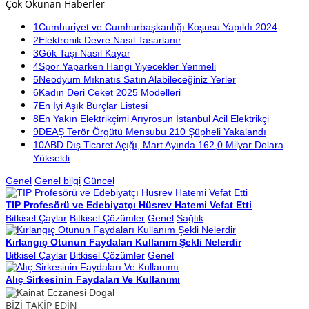
Çok Okunan Haberler
1
Cumhuriyet ve Cumhurbaşkanlığı Koşusu Yapıldı 2024
2
Elektronik Devre Nasıl Tasarlanır
3
Gök Taşı Nasıl Kayar
4
Spor Yaparken Hangi Yiyecekler Yenmeli
5
Neodyum Mıknatıs Satın Alabileceğiniz Yerler
6
Kadın Deri Ceket 2025 Modelleri
7
En İyi Aşık Burçlar Listesi
8
En Yakın Elektrikçimi Arıyrosun İstanbul Acil Elektrikçi
9
DEAŞ Terör Örgütü Mensubu 210 Şüpheli Yakalandı
10
ABD Dış Ticaret Açığı, Mart Ayında 162,0 Milyar Dolara
Yükseldi
Genel
Genel bilgi
Güncel
TIP Profesörü ve Edebiyatçı Hüsrev Hatemi Vefat Etti
Bitkisel Çaylar
Bitkisel Çözümler
Genel
Sağlık
Kırlangıç Otunun Faydaları Kullanım Şekli Nelerdir
Bitkisel Çaylar
Bitkisel Çözümler
Genel
Alıç Sirkesinin Faydaları Ve Kullanımı
BİZİ TAKİP EDİN