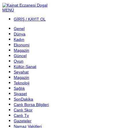
MENÜ
GİRİŞ / KAYIT OL
Genel
Dünya
Kadın
Ekonomi
Magazin
Güncel
Oyun
Kültür-Sanat
Seyahat
Magazin
Teknoloji
Sağlık
Siyaset
SonDakika
Canlı Borsa Bilgileri
Canlı Skor
Canlı Tv
Gazeteler
Namaz Vakitleri