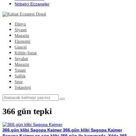
Nöbetçi Eczaneler
Dünya
Siyaset
Magazin
Ekonomi
Güncel
Kültür-Sanat
Seyahat
Magazin
Yaşam
Sağlık
Spor
Teknoloji
366 gün tepki
366.gün klibi Sagopa Kajmer
366.gün klibi Sagopa Kajmer
Sogapa Kajmer en son klibi 366.gün ile karşınızda, Yılda 365