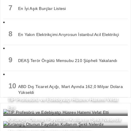
7
En İyi Aşık Burçlar Listesi
8
En Yakın Elektrikçimi Arıyrosun İstanbul Acil Elektrikçi
9
DEAŞ Terör Örgütü Mensubu 210 Şüpheli Yakalandı
10
ABD Dış Ticaret Açığı, Mart Ayında 162,0 Milyar Dolara
Yükseldi
TIP Profesörü ve Edebiyatçı Hüsrev Hatemi Vefat
Etti
Kırlangıç Otunun Faydaları Kullanım Şekli Nelerdir