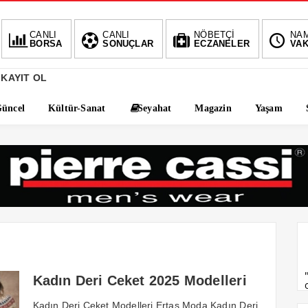
BIST
CANLI
CANLI
NÖBETÇİ
NA
BORSA
SONUÇLAR
ECZANELER
VAK
1.
-0.34%
 KAYIT OL
üncel
Kültür-Sanat
Seyahat
Magazin
Yaşam
Kadın Deri Ceket 2025 Modelleri
Kadın Deri Ceket Modelleri Ertaş Moda Kadın Deri