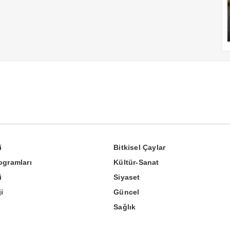
i
Bitkisel Çaylar
ogramları
Kültür-Sanat
i
Siyaset
i
Güncel
Sağlık