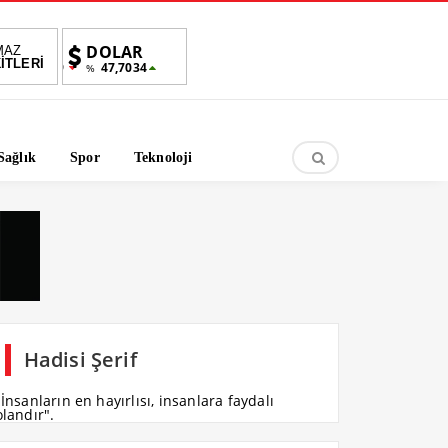
DOLAR
EURO
ALTIN
MAZ
İTLERİ
690,69
47,7034
55,0032
6,587,99
%
%
%1,47
-
Sağlık
Spor
Teknoloji
Hadisi Şerif
"İnsanların en hayırlısı, insanlara faydalı
olandır".