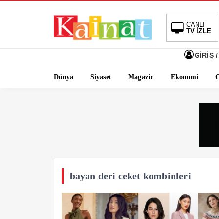
CANLI
TV İZLE
GİRİŞ /
Dünya
Siyaset
Magazin
Ekonomi
G
bayan deri ceket kombinleri