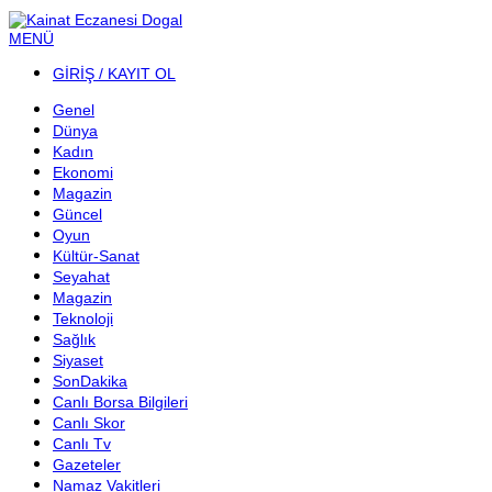
MENÜ
GİRİŞ / KAYIT OL
Genel
Dünya
Kadın
Ekonomi
Magazin
Güncel
Oyun
Kültür-Sanat
Seyahat
Magazin
Teknoloji
Sağlık
Siyaset
SonDakika
Canlı Borsa Bilgileri
Canlı Skor
Canlı Tv
Gazeteler
Namaz Vakitleri