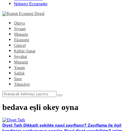
Nöbetçi Eczaneler
Dünya
Siyaset
Magazin
Ekonomi
Güncel
Kültür-Sanat
Seyahat
Magazin
Yaşam
Sağlık
Spor
Teknoloji
bedava eşli okey oyna
Diyet Tatlı
Dikkatli şekilde nasıl zayıflanır? Zayıflama ile ilgil
kendinize sordugunuz sorular. Nasıl diyet yapabilirim? rejim