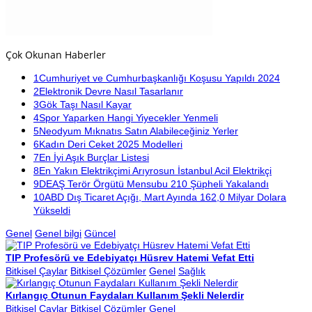
Çok Okunan Haberler
1
Cumhuriyet ve Cumhurbaşkanlığı Koşusu Yapıldı 2024
2
Elektronik Devre Nasıl Tasarlanır
3
Gök Taşı Nasıl Kayar
4
Spor Yaparken Hangi Yiyecekler Yenmeli
5
Neodyum Mıknatıs Satın Alabileceğiniz Yerler
6
Kadın Deri Ceket 2025 Modelleri
7
En İyi Aşık Burçlar Listesi
8
En Yakın Elektrikçimi Arıyrosun İstanbul Acil Elektrikçi
9
DEAŞ Terör Örgütü Mensubu 210 Şüpheli Yakalandı
10
ABD Dış Ticaret Açığı, Mart Ayında 162,0 Milyar Dolara
Yükseldi
Genel
Genel bilgi
Güncel
TIP Profesörü ve Edebiyatçı Hüsrev Hatemi Vefat Etti
Bitkisel Çaylar
Bitkisel Çözümler
Genel
Sağlık
Kırlangıç Otunun Faydaları Kullanım Şekli Nelerdir
Bitkisel Çaylar
Bitkisel Çözümler
Genel