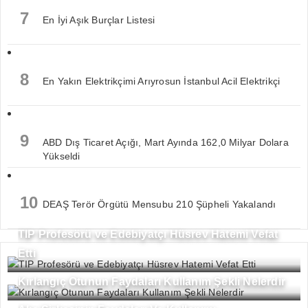
7
En İyi Aşık Burçlar Listesi
8
En Yakın Elektrikçimi Arıyrosun İstanbul Acil Elektrikçi
9
ABD Dış Ticaret Açığı, Mart Ayında 162,0 Milyar Dolara
Yükseldi
10
DEAŞ Terör Örgütü Mensubu 210 Şüpheli Yakalandı
TIP Profesörü ve Edebiyatçı Hüsrev Hatemi Vefat
Etti
Kırlangıç Otunun Faydaları Kullanım Şekli Nelerdir