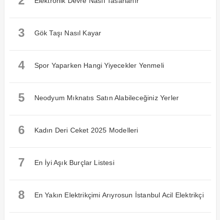
2
Elektronik Devre Nasıl Tasarlanır
3
Gök Taşı Nasıl Kayar
4
Spor Yaparken Hangi Yiyecekler Yenmeli
5
Neodyum Mıknatıs Satın Alabileceğiniz Yerler
6
Kadın Deri Ceket 2025 Modelleri
7
En İyi Aşık Burçlar Listesi
8
En Yakın Elektrikçimi Arıyrosun İstanbul Acil Elektrikçi