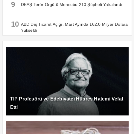
9
DEAŞ Terör Örgütü Mensubu 210 Şüpheli Yakalandı
10
ABD Dış Ticaret Açığı, Mart Ayında 162,0 Milyar Dolara
Yükseldi
TIP Profesörü ve Edebiyatçı Hüsrev Hatemi Vefat
Etti