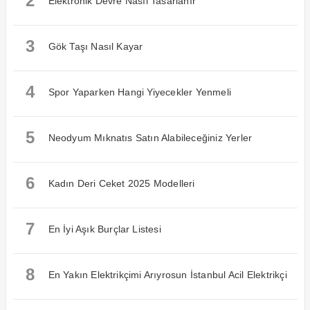
2
Elektronik Devre Nasıl Tasarlanır
3
Gök Taşı Nasıl Kayar
4
Spor Yaparken Hangi Yiyecekler Yenmeli
5
Neodyum Mıknatıs Satın Alabileceğiniz Yerler
6
Kadın Deri Ceket 2025 Modelleri
7
En İyi Aşık Burçlar Listesi
8
En Yakın Elektrikçimi Arıyrosun İstanbul Acil Elektrikçi