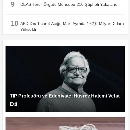
9
DEAŞ Terör Örgütü Mensubu 210 Şüpheli Yakalandı
10
ABD Dış Ticaret Açığı, Mart Ayında 162,0 Milyar Dolara
Yükseldi
TIP Profesörü ve Edebiyatçı Hüsrev Hatemi Vefat
Etti