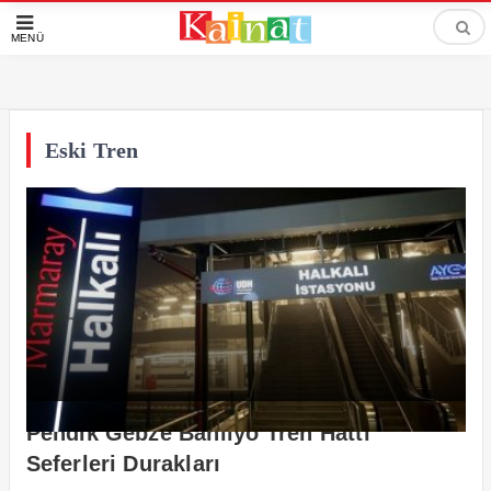
MENÜ
Eski Tren
Pendik Gebze Banliyö Tren Hattı
Seferleri Durakları