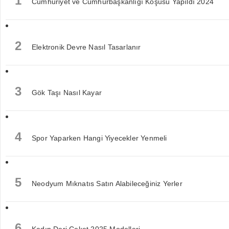
1
Cumhuriyet ve Cumhurbaşkanlığı Koşusu Yapıldı 2024
2
Elektronik Devre Nasıl Tasarlanır
3
Gök Taşı Nasıl Kayar
4
Spor Yaparken Hangi Yiyecekler Yenmeli
5
Neodyum Mıknatıs Satın Alabileceğiniz Yerler
6