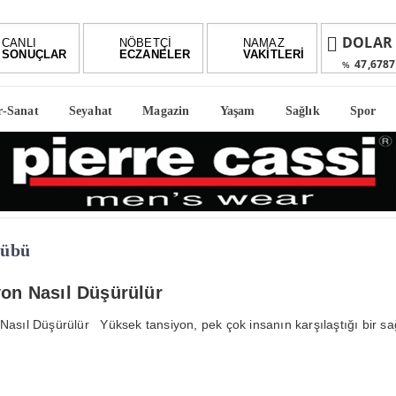
DOLAR
CANLI
NÖBETÇİ
NAMAZ
SONUÇLAR
ECZANELER
VAKİTLERİ
47,6787
%
EURO
r-Sanat
Seyahat
Magazin
Yaşam
Sağlık
Spor
55,1254
%
ALTIN
6,66
%2,59
BIST
1.6
-0.03%
lübü
on Nasıl Düşürülür
Nasıl Düşürülür Yüksek tansiyon, pek çok insanın karşılaştığı bir sağ