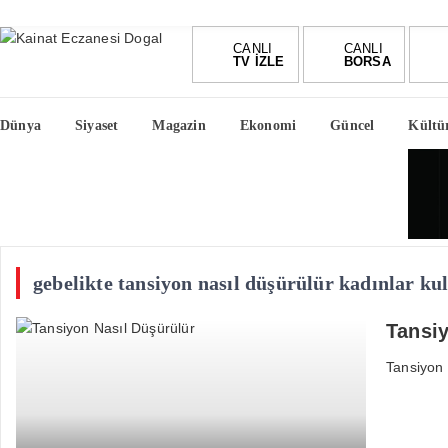
CANLI
CANLI
TV İZLE
BORSA
Dünya
Siyaset
Magazin
Ekonomi
Güncel
Kültü
gebelikte tansiyon nasıl düşürülür kadınlar ku
Tansiy
Tansiyon 