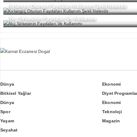
Kırlangıç Otunun Faydaları Kullanım Şekli Nelerdir
Alıç Sirkesinin Faydaları Ve Kullanımı
Dünya
Ekonomi
Bitkisel Yağlar
Diyet Programlar
Dünya
Ekonomi
Spor
Teknoloji
Yaşam
Magazin
Seyahat