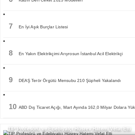
Kadın Deri Ceket 2025 Modelleri
7
En İyi Aşık Burçlar Listesi
8
En Yakın Elektrikçimi Arıyrosun İstanbul Acil Elektrikçi
9
DEAŞ Terör Örgütü Mensubu 210 Şüpheli Yakalandı
10
ABD Dış Ticaret Açığı, Mart Ayında 162,0 Milyar Dolara Yük
TIP Profesörü ve Edebiyatçı Hüsrev Hatemi Vefat Etti