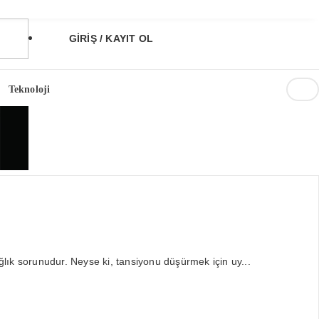
GİRİŞ / KAYIT OL
Teknoloji
0,55
90,16
lık sorunudur. Neyse ki, tansiyonu düşürmek için uy...