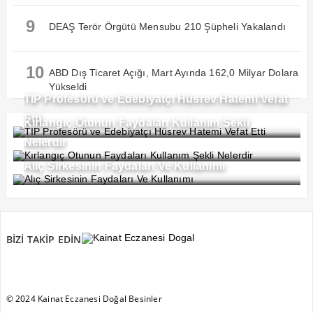
9
DEAŞ Terör Örgütü Mensubu 210 Şüpheli Yakalandı
10
ABD Dış Ticaret Açığı, Mart Ayında 162,0 Milyar Dolara
Yükseldi
TIP Profesörü ve Edebiyatçı Hüsrev Hatemi Vefat
Etti
Kırlangıç Otunun Faydaları Kullanım Şekli
Nelerdir
Alıç Sirkesinin Faydaları Ve Kullanımı
BİZİ TAKİP EDİN
© 2024 Kainat Eczanesi Doğal Besinler