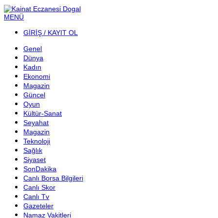
MENÜ
GİRİŞ / KAYIT OL
Genel
Dünya
Kadın
Ekonomi
Magazin
Güncel
Oyun
Kültür-Sanat
Seyahat
Magazin
Teknoloji
Sağlık
Siyaset
SonDakika
Canlı Borsa Bilgileri
Canlı Skor
Canlı Tv
Gazeteler
Namaz Vakitleri