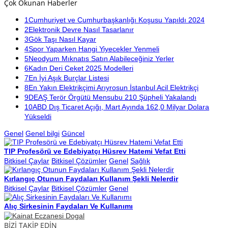
Çok Okunan Haberler
1
Cumhuriyet ve Cumhurbaşkanlığı Koşusu Yapıldı 2024
2
Elektronik Devre Nasıl Tasarlanır
3
Gök Taşı Nasıl Kayar
4
Spor Yaparken Hangi Yiyecekler Yenmeli
5
Neodyum Mıknatıs Satın Alabileceğiniz Yerler
6
Kadın Deri Ceket 2025 Modelleri
7
En İyi Aşık Burçlar Listesi
8
En Yakın Elektrikçimi Arıyrosun İstanbul Acil Elektrikçi
9
DEAŞ Terör Örgütü Mensubu 210 Şüpheli Yakalandı
10
ABD Dış Ticaret Açığı, Mart Ayında 162,0 Milyar Dolara
Yükseldi
Genel
Genel bilgi
Güncel
TIP Profesörü ve Edebiyatçı Hüsrev Hatemi Vefat Etti
Bitkisel Çaylar
Bitkisel Çözümler
Genel
Sağlık
Kırlangıç Otunun Faydaları Kullanım Şekli Nelerdir
Bitkisel Çaylar
Bitkisel Çözümler
Genel
Alıç Sirkesinin Faydaları Ve Kullanımı
BİZİ TAKİP EDİN