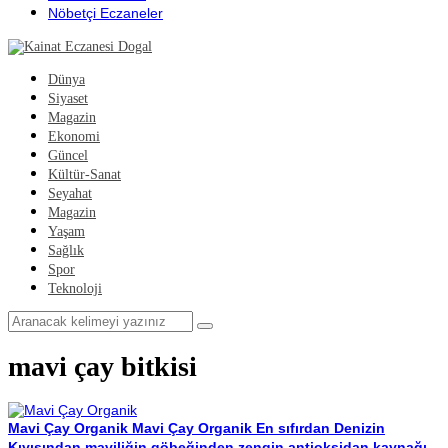
Nöbetçi Eczaneler
Dünya
Siyaset
Magazin
Ekonomi
Güncel
Kültür-Sanat
Seyahat
Magazin
Yaşam
Sağlık
Spor
Teknoloji
mavi çay bitkisi
Mavi Çay Organik
Mavi Çay Organik En sıfırdan Denizin
Kıyısından maviliğin göbeğinden zengin antioksidan kaynağı .