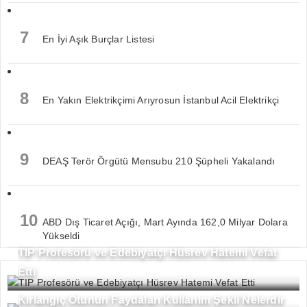
7
En İyi Aşık Burçlar Listesi
8
En Yakın Elektrikçimi Arıyrosun İstanbul Acil Elektrikçi
9
DEAŞ Terör Örgütü Mensubu 210 Şüpheli Yakalandı
10
ABD Dış Ticaret Açığı, Mart Ayında 162,0 Milyar Dolara
Yükseldi
TIP Profesörü ve Edebiyatçı Hüsrev Hatemi Vefat
Etti
Kırlangıç Otunun Faydaları Kullanım Şekli Nelerdir