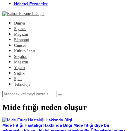
Nöbetçi Eczaneler
Dünya
Siyaset
Magazin
Ekonomi
Güncel
Kültür-Sanat
Seyahat
Magazin
Yaşam
Sağlık
Spor
Teknoloji
Mide fıtığı neden oluşur
Mide Fıtığı Hastalığı Hakkında Bilgi
Mide fıtığı diye bir
rahatsızlık bir çok kişiyi rahatsız etmektedir. Ülkemizde ihtiyar