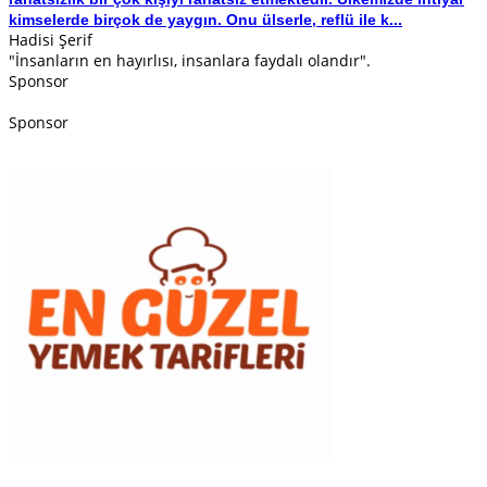
kimselerde birçok de yaygın. Onu ülserle, reflü ile k...
Hadisi Şerif
"İnsanların en hayırlısı, insanlara faydalı olandır".
Sponsor
Sponsor