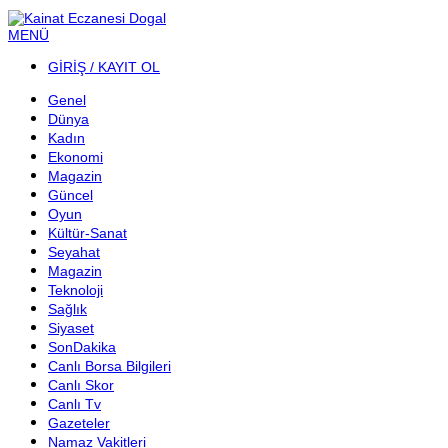
MENÜ
GİRİŞ / KAYIT OL
Genel
Dünya
Kadın
Ekonomi
Magazin
Güncel
Oyun
Kültür-Sanat
Seyahat
Magazin
Teknoloji
Sağlık
Siyaset
SonDakika
Canlı Borsa Bilgileri
Canlı Skor
Canlı Tv
Gazeteler
Namaz Vakitleri