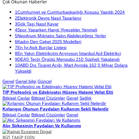
Çok Okunan Haberler
1
Cumhuriyet ve Cumhurbaşkanlığı Koşusu Yapıldı 2024
2
Elektronik Devre Nasıl Tasarlanır
3
Gök Taşı Nasıl Kayar
4
Spor Yaparken Hangi Yiyecekler Yenmeli
5
Neodyum Mıknatıs Satın Alabileceğiniz Yerler
6
Kadın Deri Ceket 2025 Modelleri
7
En İyi Aşık Burçlar Listesi
8
En Yakın Elektrikçimi Arıyrosun İstanbul Acil Elektrikçi
9
DEAŞ Terör Örgütü Mensubu 210 Şüpheli Yakalandı
10
ABD Dış Ticaret Açığı, Mart Ayında 162,0 Milyar Dolara
Yükseldi
Genel
Genel bilgi
Güncel
TIP Profesörü ve Edebiyatçı Hüsrev Hatemi Vefat Etti
Bitkisel Çaylar
Bitkisel Çözümler
Genel
Sağlık
Kırlangıç Otunun Faydaları Kullanım Şekli Nelerdir
Bitkisel Çaylar
Bitkisel Çözümler
Genel
Alıç Sirkesinin Faydaları Ve Kullanımı
BİZİ TAKİP EDİN