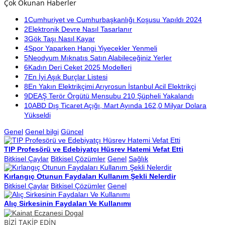
Çok Okunan Haberler
1
Cumhuriyet ve Cumhurbaşkanlığı Koşusu Yapıldı 2024
2
Elektronik Devre Nasıl Tasarlanır
3
Gök Taşı Nasıl Kayar
4
Spor Yaparken Hangi Yiyecekler Yenmeli
5
Neodyum Mıknatıs Satın Alabileceğiniz Yerler
6
Kadın Deri Ceket 2025 Modelleri
7
En İyi Aşık Burçlar Listesi
8
En Yakın Elektrikçimi Arıyrosun İstanbul Acil Elektrikçi
9
DEAŞ Terör Örgütü Mensubu 210 Şüpheli Yakalandı
10
ABD Dış Ticaret Açığı, Mart Ayında 162,0 Milyar Dolara
Yükseldi
Genel
Genel bilgi
Güncel
TIP Profesörü ve Edebiyatçı Hüsrev Hatemi Vefat Etti
Bitkisel Çaylar
Bitkisel Çözümler
Genel
Sağlık
Kırlangıç Otunun Faydaları Kullanım Şekli Nelerdir
Bitkisel Çaylar
Bitkisel Çözümler
Genel
Alıç Sirkesinin Faydaları Ve Kullanımı
BİZİ TAKİP EDİN