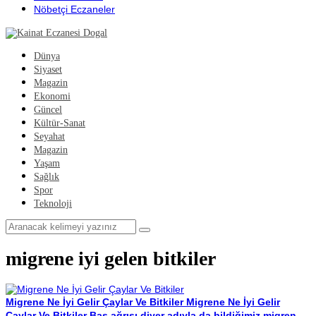
Nöbetçi Eczaneler
Dünya
Siyaset
Magazin
Ekonomi
Güncel
Kültür-Sanat
Seyahat
Magazin
Yaşam
Sağlık
Spor
Teknoloji
migrene iyi gelen bitkiler
Migrene Ne İyi Gelir Çaylar Ve Bitkiler
Migrene Ne İyi Gelir
Çaylar Ve Bitkiler Baş ağrısı diyer adıyla da bildiğimiz migren