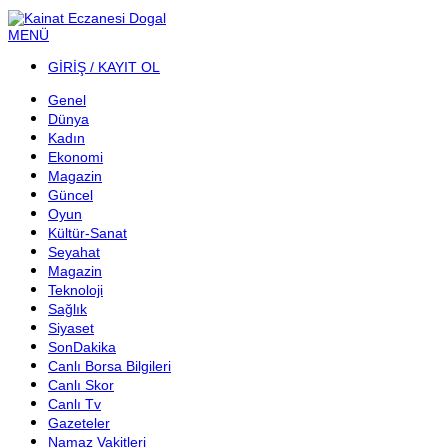
MENÜ
GİRİŞ / KAYIT OL
Genel
Dünya
Kadın
Ekonomi
Magazin
Güncel
Oyun
Kültür-Sanat
Seyahat
Magazin
Teknoloji
Sağlık
Siyaset
SonDakika
Canlı Borsa Bilgileri
Canlı Skor
Canlı Tv
Gazeteler
Namaz Vakitleri