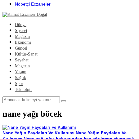
Nöbetçi Eczaneler
Dünya
Siyaset
Magazin
Ekonomi
Güncel
Kültür-Sanat
Seyahat
Magazin
Yaşam
Sağlık
Spor
Teknoloji
nane yağı böcek
Nane Yağın Faydaları Ve Kullanımı
Nane Yağın Faydaları Ve
Kullanımı Nane yağı ağız kokusundan kas ağrılarına civarı pek