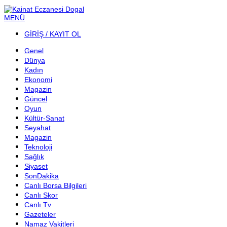
MENÜ
GİRİŞ / KAYIT OL
Genel
Dünya
Kadın
Ekonomi
Magazin
Güncel
Oyun
Kültür-Sanat
Seyahat
Magazin
Teknoloji
Sağlık
Siyaset
SonDakika
Canlı Borsa Bilgileri
Canlı Skor
Canlı Tv
Gazeteler
Namaz Vakitleri