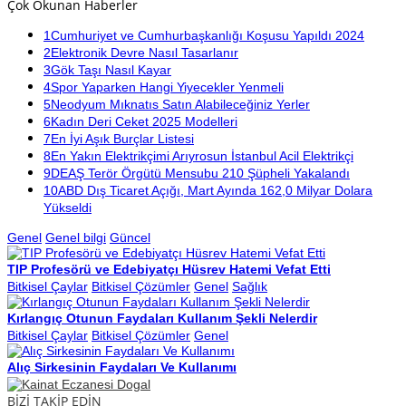
Çok Okunan Haberler
1
Cumhuriyet ve Cumhurbaşkanlığı Koşusu Yapıldı 2024
2
Elektronik Devre Nasıl Tasarlanır
3
Gök Taşı Nasıl Kayar
4
Spor Yaparken Hangi Yiyecekler Yenmeli
5
Neodyum Mıknatıs Satın Alabileceğiniz Yerler
6
Kadın Deri Ceket 2025 Modelleri
7
En İyi Aşık Burçlar Listesi
8
En Yakın Elektrikçimi Arıyrosun İstanbul Acil Elektrikçi
9
DEAŞ Terör Örgütü Mensubu 210 Şüpheli Yakalandı
10
ABD Dış Ticaret Açığı, Mart Ayında 162,0 Milyar Dolara
Yükseldi
Genel
Genel bilgi
Güncel
TIP Profesörü ve Edebiyatçı Hüsrev Hatemi Vefat Etti
Bitkisel Çaylar
Bitkisel Çözümler
Genel
Sağlık
Kırlangıç Otunun Faydaları Kullanım Şekli Nelerdir
Bitkisel Çaylar
Bitkisel Çözümler
Genel
Alıç Sirkesinin Faydaları Ve Kullanımı
BİZİ TAKİP EDİN