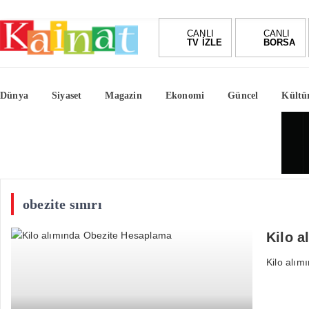
CANLI
CANLI
TV İZLE
BORSA
Dünya
Siyaset
Magazin
Ekonomi
Güncel
Kültü
obezite sınırı
Kilo 
Kilo alım