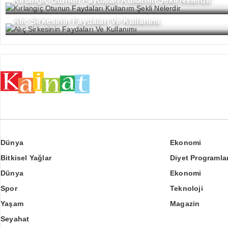
Kırlangıç Otunun Faydaları Kullanım Şekli Nelerdir
Alıç Sirkesinin Faydaları Ve Kullanımı
Dünya
Ekonomi
Bitkisel Yağlar
Diyet Programlar
Dünya
Ekonomi
Spor
Teknoloji
Yaşam
Magazin
Seyahat