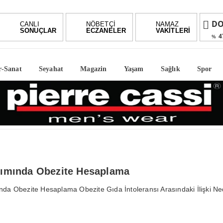
DO
CANLI
NÖBETÇİ
NAMAZ
SONUÇLAR
ECZANELER
VAKİTLERİ
4
%
EU
5
%
r-Sanat
Seyahat
Magazin
Yaşam
Sağlık
Spor
AL
%0,
BI
-0.3
alımında Obezite Hesaplama
ında Obezite Hesaplama Obezite Gıda İntoleransı Arasındaki İlişki N