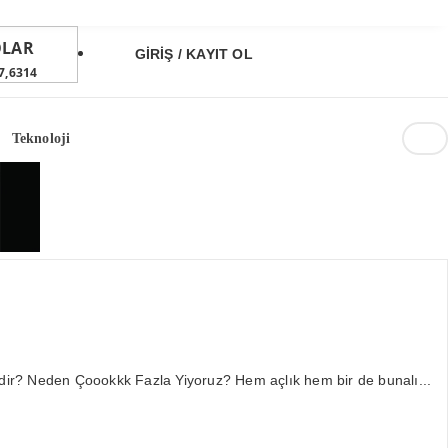
LAR
GİRİŞ / KAYIT OL
7,6314
RO
4,8407
Teknoloji
TIN
6,497,00
07
ST
1.690,69
4%
edir? Neden Çoookkk Fazla Yiyoruz? Hem açlık hem bir de bunalı...