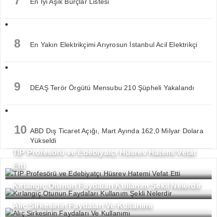
7
En İyi Aşık Burçlar Listesi
8
En Yakın Elektrikçimi Arıyrosun İstanbul Acil Elektrikçi
9
DEAŞ Terör Örgütü Mensubu 210 Şüpheli Yakalandı
10
ABD Dış Ticaret Açığı, Mart Ayında 162,0 Milyar Dolara
Yükseldi
TIP Profesörü ve Edebiyatçı Hüsrev Hatemi Vefat
Etti
Kırlangıç Otunun Faydaları Kullanım Şekli Nelerdir
Alıç Sirkesinin Faydaları Ve Kullanımı