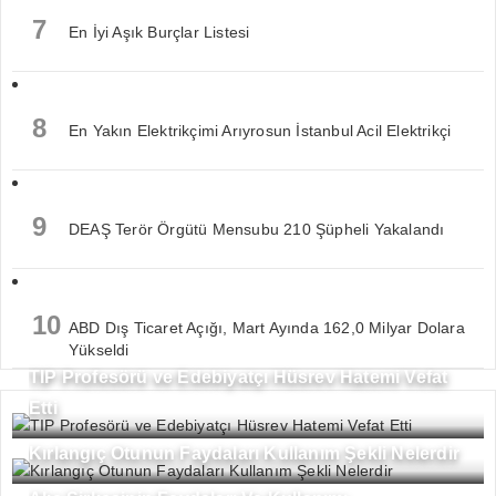
7
En İyi Aşık Burçlar Listesi
8
En Yakın Elektrikçimi Arıyrosun İstanbul Acil Elektrikçi
9
DEAŞ Terör Örgütü Mensubu 210 Şüpheli Yakalandı
10
ABD Dış Ticaret Açığı, Mart Ayında 162,0 Milyar Dolara
Yükseldi
TIP Profesörü ve Edebiyatçı Hüsrev Hatemi Vefat
Etti
Kırlangıç Otunun Faydaları Kullanım Şekli Nelerdir