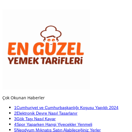
Çok Okunan Haberler
1
Cumhuriyet ve Cumhurbaşkanlığı Koşusu Yapıldı 2024
2
Elektronik Devre Nasıl Tasarlanır
3
Gök Taşı Nasıl Kayar
4
Spor Yaparken Hangi Yiyecekler Yenmeli
5
Neodyum Mıknatıs Satın Alabileceğiniz Yerler