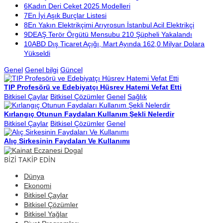
6
Kadın Deri Ceket 2025 Modelleri
7
En İyi Aşık Burçlar Listesi
8
En Yakın Elektrikçimi Arıyrosun İstanbul Acil Elektrikçi
9
DEAŞ Terör Örgütü Mensubu 210 Şüpheli Yakalandı
10
ABD Dış Ticaret Açığı, Mart Ayında 162,0 Milyar Dolara
Yükseldi
Genel
Genel bilgi
Güncel
TIP Profesörü ve Edebiyatçı Hüsrev Hatemi Vefat Etti
Bitkisel Çaylar
Bitkisel Çözümler
Genel
Sağlık
Kırlangıç Otunun Faydaları Kullanım Şekli Nelerdir
Bitkisel Çaylar
Bitkisel Çözümler
Genel
Alıç Sirkesinin Faydaları Ve Kullanımı
BİZİ TAKİP EDİN
Dünya
Ekonomi
Bitkisel Çaylar
Bitkisel Çözümler
Bitkisel Yağlar