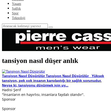
Yaşam
Sağlık
Spor
Teknoloji
tansiyon nasıl düşer anlık
Tansiyon Nasıl Düşürülür
Tansiyon Nasıl Düşürülür Yüksek
tansiyon, pek çok insanın karşılaştığı bir sağlık sorunudur.
Neyse ki, tansiyonu düşürmek için uy...
Hadisi Şerif
"İnsanların en hayırlısı, insanlara faydalı olandır".
Sponsor
Sponsor