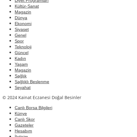
Diyet Programları
Kültür-Sanat
Magazin
Dünya
Ekonomi
Siyaset
Genel
Spor
Teknoloji
Güncel
Kadın
Yaşam
Magazin
Sağlık
Sağlıklı Beslenme
Seyahat
© 2024 Kainat Eczanesi Doğal Besinler
Canlı Borsa Bilgileri
Künye
Canlı Skor
Gazeteler
Hesabım
İletişim