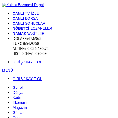
CANLI
TV İZLE
CANLI
BORSA
CANLI
SONUÇLAR
NÖBETÇİ
ECZANELER
NAMAZ
VAKİTLERİ
DOLAR
%
47,6963
EURO
%
54,9758
ALTIN
%-0,03
6,490,74
BIST
-0.34%
1.690,69
GİRİŞ / KAYIT OL
MENÜ
GİRİŞ / KAYIT OL
Genel
Dünya
Kadın
Ekonomi
Magazin
Güncel
Oyun