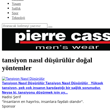
Yaşam
Sağlık
Spor
Teknoloji
tansiyon nasıl düşürülür doğal
yöntemler
Tansiyon Nasıl Düşürülür
Tansiyon Nasıl Düşürülür Yüksek
tansiyon, pek çok insanın karşılaştığı bir sağlık sorunudur.
Neyse ki, tansiyonu düşürmek için uy...
Hadisi Şerif
"İnsanların en hayırlısı, insanlara faydalı olandır".
Sponsor