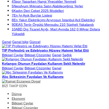
4
Spor Yaparken Hangi Yiyecekler Yenmeli
5
Neodyum Mıknatıs Satın Alabileceğiniz Yerler
6
Kadın Deri Ceket 2025 Modelleri
7
En İyi Aşık Burçlar Listesi
8
En Yakın Elektrikçimi Arıyrosun İstanbul Acil Elektrikçi
9
DEAŞ Terör Örgütü Mensubu 210 Şüpheli Yakalandı
10
ABD Dış Ticaret Açığı, Mart Ayında 162,0 Milyar Dolara
Yükseldi
Genel
Genel bilgi
Güncel
TIP Profesörü ve Edebiyatçı Hüsrev Hatemi Vefat Etti
Bitkisel Çaylar
Bitkisel Çözümler
Genel
Sağlık
Kırlangıç Otunun Faydaları Kullanım Şekli Nelerdir
Bitkisel Çaylar
Bitkisel Çözümler
Genel
Alıç Sirkesinin Faydaları Ve Kullanımı
BİZİ TAKİP EDİN
Dünya
Ekonomi
Bitkisel Çaylar
Bitkisel Çözümler