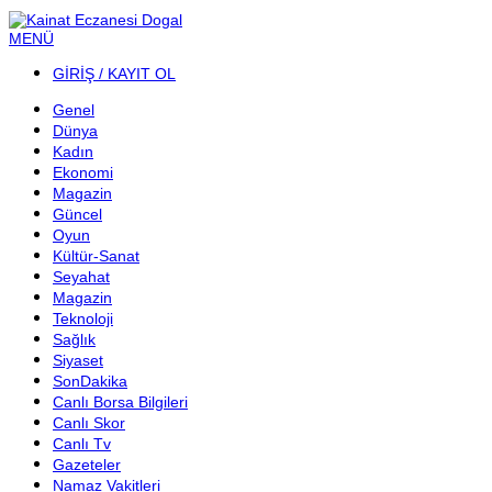
MENÜ
GİRİŞ / KAYIT OL
Genel
Dünya
Kadın
Ekonomi
Magazin
Güncel
Oyun
Kültür-Sanat
Seyahat
Magazin
Teknoloji
Sağlık
Siyaset
SonDakika
Canlı Borsa Bilgileri
Canlı Skor
Canlı Tv
Gazeteler
Namaz Vakitleri