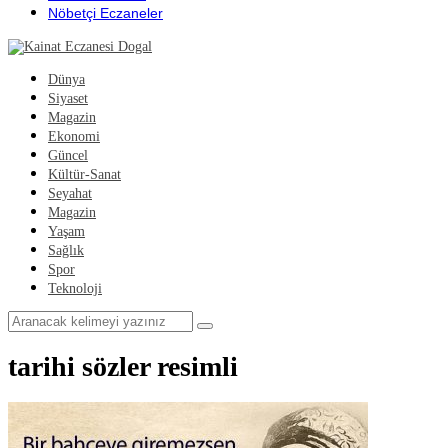
Nöbetçi Eczaneler
Dünya
Siyaset
Magazin
Ekonomi
Güncel
Kültür-Sanat
Seyahat
Magazin
Yaşam
Sağlık
Spor
Teknoloji
tarihi sözler resimli