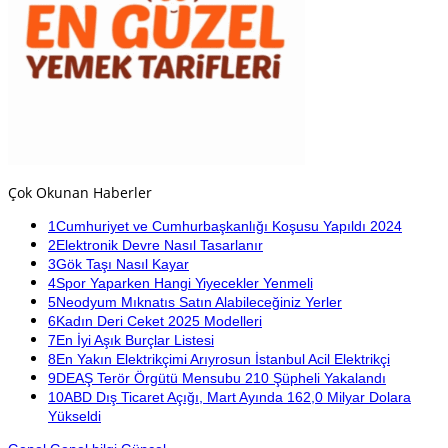
Çok Okunan Haberler
1
Cumhuriyet ve Cumhurbaşkanlığı Koşusu Yapıldı 2024
2
Elektronik Devre Nasıl Tasarlanır
3
Gök Taşı Nasıl Kayar
4
Spor Yaparken Hangi Yiyecekler Yenmeli
5
Neodyum Mıknatıs Satın Alabileceğiniz Yerler
6
Kadın Deri Ceket 2025 Modelleri
7
En İyi Aşık Burçlar Listesi
8
En Yakın Elektrikçimi Arıyrosun İstanbul Acil Elektrikçi
9
DEAŞ Terör Örgütü Mensubu 210 Şüpheli Yakalandı
10
ABD Dış Ticaret Açığı, Mart Ayında 162,0 Milyar Dolara
Yükseldi