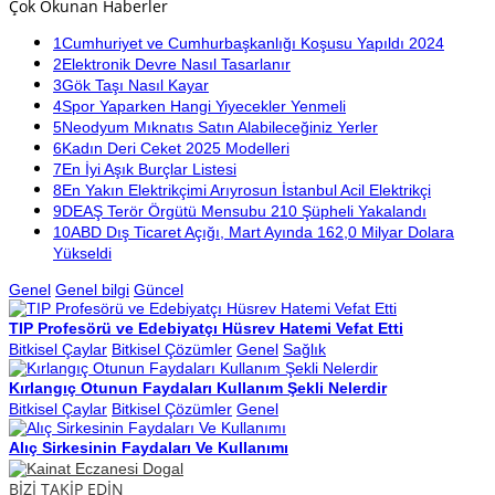
Çok Okunan Haberler
1
Cumhuriyet ve Cumhurbaşkanlığı Koşusu Yapıldı 2024
2
Elektronik Devre Nasıl Tasarlanır
3
Gök Taşı Nasıl Kayar
4
Spor Yaparken Hangi Yiyecekler Yenmeli
5
Neodyum Mıknatıs Satın Alabileceğiniz Yerler
6
Kadın Deri Ceket 2025 Modelleri
7
En İyi Aşık Burçlar Listesi
8
En Yakın Elektrikçimi Arıyrosun İstanbul Acil Elektrikçi
9
DEAŞ Terör Örgütü Mensubu 210 Şüpheli Yakalandı
10
ABD Dış Ticaret Açığı, Mart Ayında 162,0 Milyar Dolara
Yükseldi
Genel
Genel bilgi
Güncel
TIP Profesörü ve Edebiyatçı Hüsrev Hatemi Vefat Etti
Bitkisel Çaylar
Bitkisel Çözümler
Genel
Sağlık
Kırlangıç Otunun Faydaları Kullanım Şekli Nelerdir
Bitkisel Çaylar
Bitkisel Çözümler
Genel
Alıç Sirkesinin Faydaları Ve Kullanımı
BİZİ TAKİP EDİN