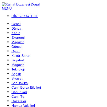
MENÜ
GİRİŞ / KAYIT OL
Genel
Dünya
Kadın
Ekonomi
Magazin
Güncel
Oyun
Kültür-Sanat
Seyahat
Magazin
Teknoloji
Sağlık
Siyaset
SonDakika
Canlı Borsa Bilgileri
Canlı Skor
Canlı Tv
Gazeteler
Namaz Vakitleri