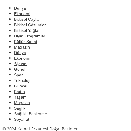
Dünya
Ekonomi
Bitkisel Çaylar
Bitkisel Çözümler
Bitkisel Yağlar
Diyet Programları
Kültür-Sanat
Magazin
Dünya
Ekonomi
Siyaset
Genel
Spor
Teknoloji
Güncel
Kadın
Yaşam
Magazin
Sağlık
Sağlıklı Beslenme
Seyahat
© 2024 Kainat Eczanesi Doğal Besinler