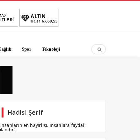
TIN
BIST
DOLAR
EURO
MAZ
İTLERİ
6,660,55
1.690,16
47,6787
55,1254
59
-0.03%
%
%
Sağlık
Spor
Teknoloji
Hadisi Şerif
"İnsanların en hayırlısı, insanlara faydalı
olandır".