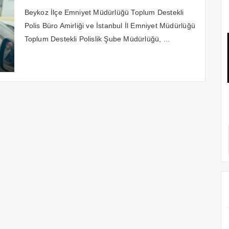
Güvenli Oyun Alanları ve 112
Beykoz İlçe Emniyet Müdürlüğü Toplum Destekli
Kullanımı Hakkında
Polis Büro Amirliği ve İstanbul İl Emniyet Müdürlüğü
Bilgilendirmelerde Bulundular
Toplum Destekli Polislik Şube Müdürlüğü, ...