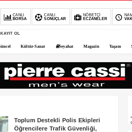
BIST
DOLAR
EURO
AL
CANLI
CANLI
NÖBETÇİ
NA
BORSA
SONUÇLAR
ECZANELER
VAK
1.690,16
47,6787
55,1254
-0.03%
%
%
%2,
 KAYIT OL
üncel
Kültür-Sanat
Seyahat
Magazin
Yaşam
Toplum Destekli Polis Ekipleri
Öğrencilere Trafik Güvenliği,