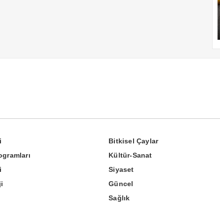
i
Bitkisel Çaylar
ogramları
Kültür-Sanat
i
Siyaset
i
Güncel
Sağlık