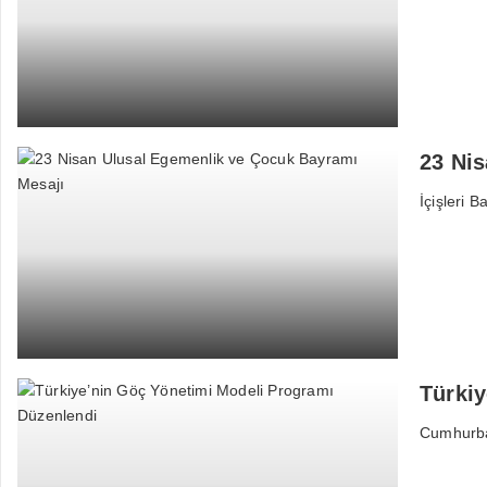
23 Ni
İçişleri 
Türki
Cumhurbaş