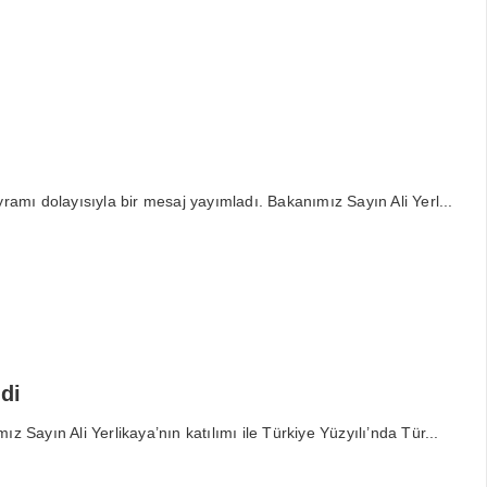
ı
ramı dolayısıyla bir mesaj yayımladı. Bakanımız Sayın Ali Yerl...
di
 Sayın Ali Yerlikaya’nın katılımı ile Türkiye Yüzyılı’nda Tür...