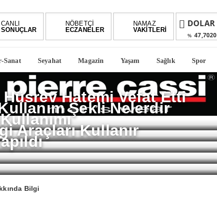
DOLAR
CANLI
NÖBETÇİ
NAMAZ
SONUÇLAR
ECZANELER
VAKİTLERİ
47,7020
%
EURO
r-Sanat
Seyahat
Magazin
Yaşam
Sağlık
Spor
55,1707
%
ALTIN
6,66
 Hüsrev Hatemi Vefat Etti
%2,66
Kullanım Şekli Nelerdir
BIST
 Kullanımı
1.6
-0.39%
gi Araçları Kullanır
apıldı
kında Bilgi