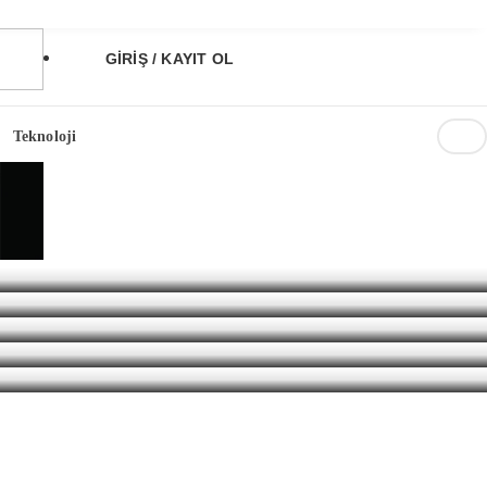
GİRİŞ / KAYIT OL
Teknoloji
4,99
84,13