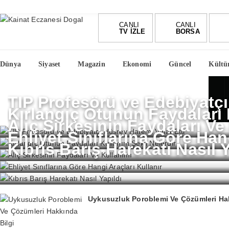
CANLI
CANLI
TV İZLE
BORSA
Dünya
Siyaset
Magazin
Ekonomi
Güncel
Kültü
TIP Profesörü ve Edebiyatçı
Kırlangıç Otunun Faydaları 
Alıç Sirkesinin Faydaları Ve
Ehliyet Sınıflarına Göre Han
Kıbrıs Barış Harekatı Nasıl Y
Uykusuzluk Poroblemi Ve Çözümleri Hak