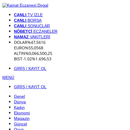
CANLI
TV İZLE
CANLI
BORSA
CANLI
SONUÇLAR
NÖBETÇİ
ECZANELER
NAMAZ
VAKİTLERİ
DOLAR
%
47,5616
EURO
%
55,0568
ALTIN
%0,06
6,500,25
BIST
-1.02%
1.696,53
GİRİŞ / KAYIT OL
MENÜ
GİRİŞ / KAYIT OL
Genel
Dünya
Kadın
Ekonomi
Magazin
Güncel
Oyun