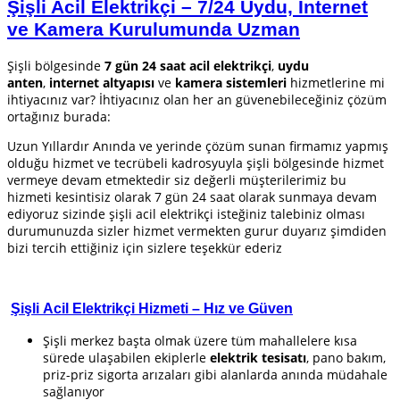
Şişli Acil Elektrikçi – 7/24 Uydu, İnternet
ve Kamera Kurulumunda Uzman
Şişli bölgesinde
7 gün 24 saat acil elektrikçi
,
uydu
anten
,
internet altyapısı
ve
kamera sistemleri
hizmetlerine mi
ihtiyacınız var? İhtiyacınız olan her an güvenebileceğiniz çözüm
ortağınız burada:
Uzun Yıllardır Anında ve yerinde çözüm sunan firmamız yapmış
olduğu hizmet ve tecrübeli kadrosyuyla şişli bölgesinde hizmet
vermeye devam etmektedir siz değerli müşterilerimiz bu
hizmeti kesintisiz olarak 7 gün 24 saat olarak sunmaya devam
ediyoruz sizinde şişli acil elektrikçi isteğiniz talebiniz olması
durumunuzda sizler hizmet vermekten gurur duyarız şimdiden
bizi tercih ettiğiniz için sizlere teşekkür ederiz
Şişli
Acil Elektrikçi Hizmeti – Hız ve Güven
Şişli merkez başta olmak üzere tüm mahallelere kısa
sürede ulaşabilen ekiplerle
elektrik tesisatı
, pano bakım,
priz-priz sigorta arızaları gibi alanlarda anında müdahale
sağlanıyor