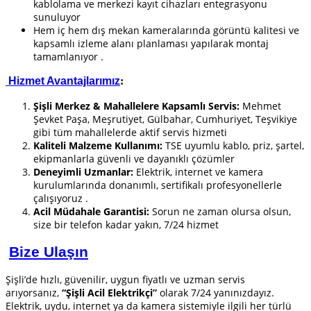
kablolama ve merkezi kayıt cihazları entegrasyonu
sunuluyor
Hem iç hem dış mekan kameralarında görüntü kalitesi ve
kapsamlı izleme alanı planlaması yapılarak montaj
tamamlanıyor .
Hizmet Avantajlarımız
:
Şişli Merkez & Mahallelere Kapsamlı Servis:
Mehmet
Şevket Paşa, Meşrutiyet, Gülbahar, Cumhuriyet, Teşvikiye
gibi tüm mahallelerde aktif servis hizmeti
Kaliteli Malzeme Kullanımı:
TSE uyumlu kablo, priz, şartel,
ekipmanlarla güvenli ve dayanıklı çözümler
Deneyimli Uzmanlar:
Elektrik, internet ve kamera
kurulumlarında donanımlı, sertifikalı profesyonellerle
çalışıyoruz .
Acil Müdahale Garantisi:
Sorun ne zaman olursa olsun,
size bir telefon kadar yakın, 7/24 hizmet
Bize Ulaşın
Şişli’de hızlı, güvenilir, uygun fiyatlı ve uzman servis
arıyorsanız,
“Şişli Acil Elektrikçi”
olarak 7/24 yanınızdayız.
Elektrik, uydu, internet ya da kamera sistemiyle ilgili her türlü