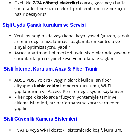
Özellikle
7/24 nöbetçi elektrikçi
olarak, gece veya hafta
sonu fark etmeksizin elektrik problemlerini çözmek için
hazır bekliyoruz .
Şişli
Uydu Çanak Kurulum ve Servisi
Yeni taşındığınızda veya kanal kaybı yaşadığınızda, çanak
antenin doğru hizalanması, bağlantıların kontrolü ve
sinyal optimizasyonu yapılır
Ayrıca apartman tipi merkezi uydu sistemlerinde yaşanan
sorunlarda profesyonel keşif ve müdahale sağlanır
Şişli
İnternet Kurulum, Arıza & Fiber Tamir
ADSL, VDSL ve artık yaygın olarak kullanılan fiber
altyapıda
kablo çekimi
, modem kurulumu, Wi‑Fi
yapılandırma ve Access‑Point entegrasyonu sağlanıyor
Fiber optik kablolarda “füzyon” yöntemiyle tamir ve
ekleme işlemleri, hız performansına zarar vermeden
yapılır
Şişli
Güvenlik Kamera Sistemleri
IP, AHD veya Wi-Fi destekli sistemlerde keşif, kurulum,