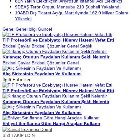
8
En Yakın Elektrikçimi Arıyrosun İstanbul Acil Elektrikçi
9
DEAŞ Terör Örgütü Mensubu 210 Şüpheli Yakalandı
10
ABD Dış Ticaret Açığı, Mart Ayında 162,0 Milyar Dolara
Yükseldi
Genel
Genel bilgi
Güncel
TIP Profesörü ve Edebiyatçı Hüsrev Hatemi Vefat Etti
Bitkisel Çaylar
Bitkisel Çözümler
Genel
Sağlık
Kırlangıç Otunun Faydaları Kullanım Şekli Nelerdir
Bitkisel Çaylar
Bitkisel Çözümler
Genel
Alıç Sirkesinin Faydaları Ve Kullanımı
İlgili Haberler
TIP Profesörü ve Edebiyatçı Hüsrev Hatemi Vefat Etti
Kırlangıç Otunun Faydaları Kullanım Şekli Nelerdir
Alıç Sirkesinin Faydaları Ve Kullanımı
Ehliyet Sınıflarına Göre Hangi Araçları Kullanır
BİZİ TAKİP EDİN