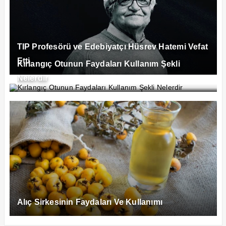
TIP Profesörü ve Edebiyatçı Hüsrev Hatemi Vefat
Etti
Kırlangıç Otunun Faydaları Kullanım Şekli
Nelerdir
Alıç Sirkesinin Faydaları Ve Kullanımı