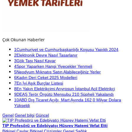
Çok Okunan Haberler
1
Cumhuriyet ve Cumhurbaşkanlığı Koşusu Yapıldı 2024
2
Elektronik Devre Nasıl Tasarlanır
3
Gök Taşı Nasıl Kayar
4
Spor Yaparken Hangi Yiyecekler Yenmeli
5
Neodyum Mıknatıs Satın Alabileceğiniz Yerler
6
Kadın Deri Ceket 2025 Modelleri
7
En İyi Aşık Burçlar Listesi
8
En Yakın Elektrikçimi Arıyrosun İstanbul Acil Elektrikçi
9
DEAŞ Terör Örgütü Mensubu 210 Şüpheli Yakalandı
10
ABD Dış Ticaret Açığı, Mart Ayında 162,0 Milyar Dolara
Yükseldi
Genel
Genel bilgi
Güncel
TIP Profesörü ve Edebiyatçı Hüsrev Hatemi Vefat Etti
Bitkisel Çaylar
Bitkisel Çözümler
Genel
Sağlık