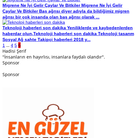
Migrene Ne İyi Gelir Çaylar Ve Bitkiler
Migrene Ne İyi Gelir
Çaylar Ve Bitkiler Baş ağrısı diyer adıyla da bildiğimiz migren
ağrısı bir çok insanda olan baş ağrısı olarak ...
Teknoloji haberleri son dakika
Yeniliklerde ve kaybedenlerden
haberdar olun,Teknoloji haberleri son dakika Teknoloji tasarım
Sosyal Ağ sahte Takipçi haberleri 2018 y...
…
6
1
4
5
Hadisi Şerif
"İnsanların en hayırlısı, insanlara faydalı olandır".
Sponsor
Sponsor