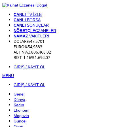
CANLI
TV İZLE
CANLI
BORSA
CANLI
SONUÇLAR
NÖBETÇİ
ECZANELER
NAMAZ
VAKİTLERİ
DOLAR
%
47,5701
EURO
%
54,9883
ALTIN
%3,80
6,468,02
BIST
-1.16%
1.694,07
GİRİŞ / KAYIT OL
MENÜ
GİRİŞ / KAYIT OL
Genel
Dünya
Kadın
Ekonomi
Magazin
Güncel
Oyun