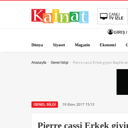
CANLI
TV İZLE
GİRİŞ /
Dünya
Siyaset
Magazin
Ekonomi
G
>
>
Pierre cassi Erkek giyim Bayilik a
Anasayfa
Genel bilgi
19 Ekim 2017 15:13
GENEL BILGI
Pierre cassi Erkek giy