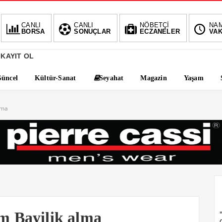
BI
CANLI
CANLI
NÖBETÇİ
NA
BORSA
SONUÇLAR
ECZANELER
VAK
-0.0
 KAYIT OL
üncel
Kültür-Sanat
Seyahat
Magazin
Yaşam
lma
im Bayilik alma