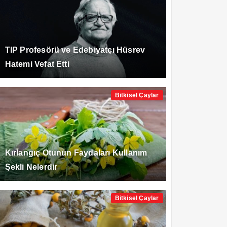
TIP Profesörü ve Edebiyatçı Hüsrev
Hatemi Vefat Etti
Bitkisel Çaylar
Kırlangıç Otunun Faydaları Kullanım
Şekli Nelerdir
Bitkisel Çaylar