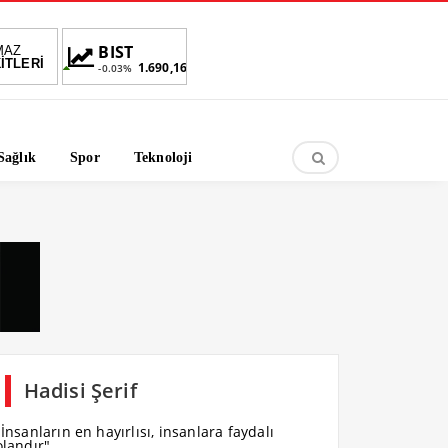
ST
DOLAR
EURO
ALTIN
MAZ
İTLERİ
1.690,16
47,6787
55,1254
6,660,55
3%
%
%
%2,59
Sağlık
Spor
Teknoloji
Hadisi Şerif
"İnsanların en hayırlısı, insanlara faydalı
olandır".