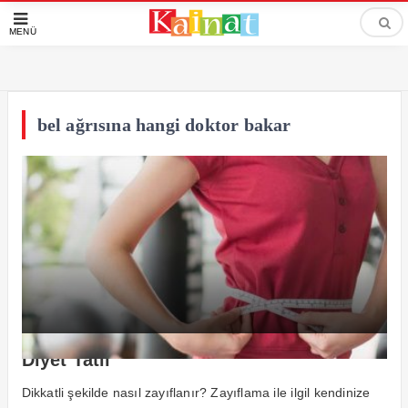
MENÜ
bel ağrısına hangi doktor bakar
Diyet Tatlı
Dikkatli şekilde nasıl zayıflanır? Zayıflama ile ilgil kendinize