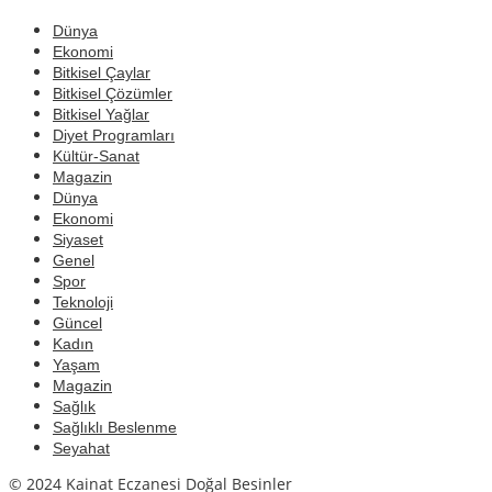
Dünya
Ekonomi
Bitkisel Çaylar
Bitkisel Çözümler
Bitkisel Yağlar
Diyet Programları
Kültür-Sanat
Magazin
Dünya
Ekonomi
Siyaset
Genel
Spor
Teknoloji
Güncel
Kadın
Yaşam
Magazin
Sağlık
Sağlıklı Beslenme
Seyahat
© 2024 Kainat Eczanesi Doğal Besinler