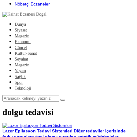
Nöbetçi Eczaneler
Dünya
Siyaset
Magazin
Ekonomi
Güncel
Kültür-Sanat
Seyahat
Magazin
Yaşam
Sağlık
Spor
Teknoloji
dolgu tedavisi
Lazer Epilasyon Tedavi Sistemleri
Diğer tedaviler içerisinde
farklı sorunlara özel olarak sunulan estetik müdahaleler