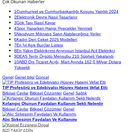
Çok Okunan Haberler
1
Cumhuriyet ve Cumhurbaşkanlığı Koşusu Yapıldı 2024
2
Elektronik Devre Nasıl Tasarlanır
3
Gök Taşı Nasıl Kayar
4
Spor Yaparken Hangi Yiyecekler Yenmeli
5
Neodyum Mıknatıs Satın Alabileceğiniz Yerler
6
Kadın Deri Ceket 2025 Modelleri
7
En İyi Aşık Burçlar Listesi
8
En Yakın Elektrikçimi Arıyrosun İstanbul Acil Elektrikçi
9
DEAŞ Terör Örgütü Mensubu 210 Şüpheli Yakalandı
10
ABD Dış Ticaret Açığı, Mart Ayında 162,0 Milyar Dolara
Yükseldi
Genel
Genel bilgi
Güncel
TIP Profesörü ve Edebiyatçı Hüsrev Hatemi Vefat Etti
Bitkisel Çaylar
Bitkisel Çözümler
Genel
Sağlık
Kırlangıç Otunun Faydaları Kullanım Şekli Nelerdir
Bitkisel Çaylar
Bitkisel Çözümler
Genel
Alıç Sirkesinin Faydaları Ve Kullanımı
BİZİ TAKİP EDİN