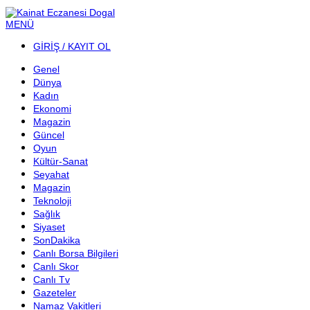
MENÜ
GİRİŞ / KAYIT OL
Genel
Dünya
Kadın
Ekonomi
Magazin
Güncel
Oyun
Kültür-Sanat
Seyahat
Magazin
Teknoloji
Sağlık
Siyaset
SonDakika
Canlı Borsa Bilgileri
Canlı Skor
Canlı Tv
Gazeteler
Namaz Vakitleri