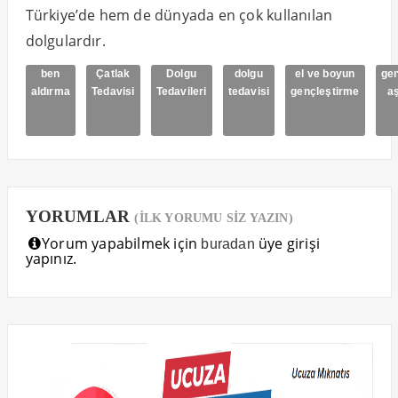
Türkiye’de hem de dünyada en çok kullanılan
dolgulardır.
ben
Çatlak
Dolgu
dolgu
el ve boyun
gen
aldırma
Tedavisi
Tedavileri
tedavisi
gençleştirme
aş
YORUMLAR
(İLK YORUMU SİZ YAZIN)
Yorum yapabilmek için
üye girişi
buradan
yapınız.