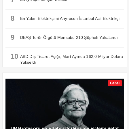
8
En Yakın Elektrikçimi Arıyrosun İstanbul Acil Elektrikçi
9
DEAŞ Terör Örgütü Mensubu 210 Şüpheli Yakalandı
10
ABD Dış Ticaret Açığı, Mart Ayında 162,0 Milyar Dolara
Yükseldi
Genel
TIP Profesörü ve Edebiyatçı Hüsrev Hatemi Vefat