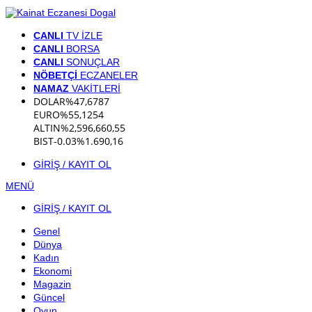
CANLI
TV İZLE
CANLI
BORSA
CANLI
SONUÇLAR
NÖBETÇİ
ECZANELER
NAMAZ
VAKİTLERİ
DOLAR
%
47,6787
EURO
%
55,1254
ALTIN
%2,59
6,660,55
BIST
-0.03%
1.690,16
GİRİŞ / KAYIT OL
MENÜ
GİRİŞ / KAYIT OL
Genel
Dünya
Kadın
Ekonomi
Magazin
Güncel
Oyun