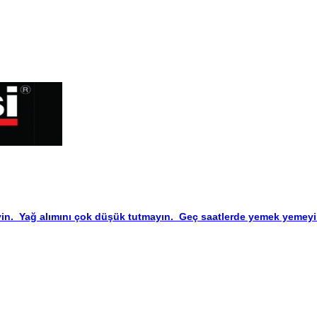
in. Yağ alımını çok düşük tutmayın. Geç saatlerde yemek yemeyin