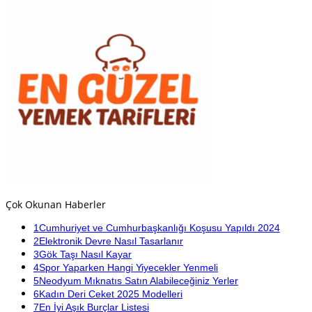
Çok Okunan Haberler
1
Cumhuriyet ve Cumhurbaşkanlığı Koşusu Yapıldı 2024
2
Elektronik Devre Nasıl Tasarlanır
3
Gök Taşı Nasıl Kayar
4
Spor Yaparken Hangi Yiyecekler Yenmeli
5
Neodyum Mıknatıs Satın Alabileceğiniz Yerler
6
Kadın Deri Ceket 2025 Modelleri
7
En İyi Aşık Burçlar Listesi