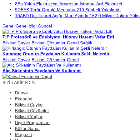
8
En Yakın Elektrikçimi Arıyrosun İstanbul Acil Elektrikçi
9
DEAŞ Terör Örgütü Mensubu 210 Şüpheli Yakalandı
10
ABD Dış Ticaret Açığı, Mart Ayında 162,0 Milyar Dolara Yüks
Genel
Genel bilgi
Güncel
TIP Profesörü ve Edebiyatçı Hüsrev Hatemi Vefat Etti
Bitkisel Çaylar
Bitkisel Çözümler
Genel
Sağlık
Kırlangıç Otunun Faydaları Kullanım Şekli Nelerdir
Bitkisel Çaylar
Bitkisel Çözümler
Genel
Alıç Sirkesinin Faydaları Ve Kullanımı
BİZİ TAKİP EDİN
Dünya
Ekonomi
Bitkisel Çaylar
Bitkisel Çözümler
Bitkisel Yağlar
Diyet Programları
Kültür-Sanat
Magazin