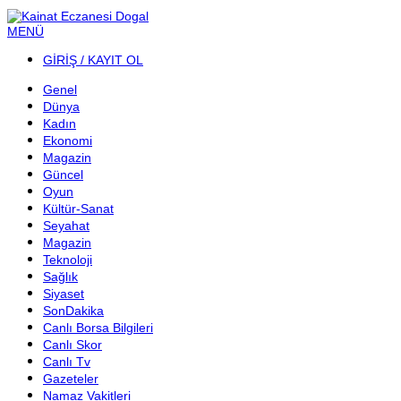
MENÜ
GİRİŞ / KAYIT OL
Genel
Dünya
Kadın
Ekonomi
Magazin
Güncel
Oyun
Kültür-Sanat
Seyahat
Magazin
Teknoloji
Sağlık
Siyaset
SonDakika
Canlı Borsa Bilgileri
Canlı Skor
Canlı Tv
Gazeteler
Namaz Vakitleri