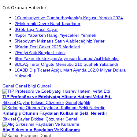
Çok Okunan Haberler
1
Cumhuriyet ve Cumhurbaşkanlığı Koşusu Yapıldı 2024
2
Elektronik Devre Nasıl Tasarlanır
3
Gök Taşı Nasıl Kayar
4
Spor Yaparken Hangi Yiyecekler Yenmeli
5
Neodyum Mıknatıs Satın Alabileceğiniz Yerler
6
Kadın Deri Ceket 2025 Modelleri
7
En İyi Aşık Burçlar Listesi
8
En Yakın Elektrikçimi Arıyrosun İstanbul Acil Elektrikçi
9
DEAŞ Terör Örgütü Mensubu 210 Şüpheli Yakalandı
10
ABD Dış Ticaret Açığı, Mart Ayında 162,0 Milyar Dolara
Yükseldi
Genel
Genel bilgi
Güncel
TIP Profesörü ve Edebiyatçı Hüsrev Hatemi Vefat Etti
Bitkisel Çaylar
Bitkisel Çözümler
Genel
Sağlık
Kırlangıç Otunun Faydaları Kullanım Şekli Nelerdir
Bitkisel Çaylar
Bitkisel Çözümler
Genel
Alıç Sirkesinin Faydaları Ve Kullanımı