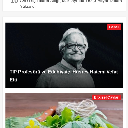
10
ABD Dış Ticaret Açığı, Mart Ayında 162,0 Milyar Dolara
Yükseldi
Genel
TIP Profesörü ve Edebiyatçı Hüsrev Hatemi Vefat
Etti
Bitkisel Çaylar