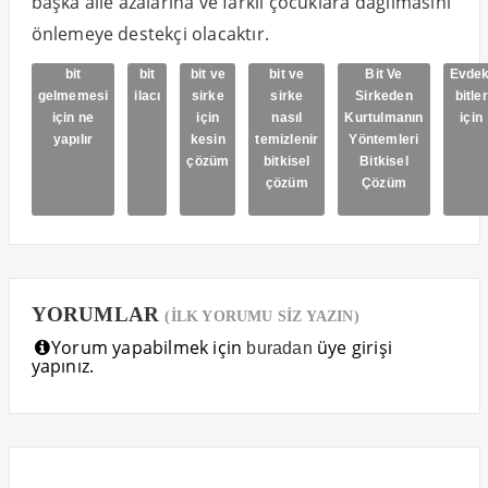
başka aile azalarına ve farklı çocuklara dağılmasını
önlemeye destekçi olacaktır.
bit
bit
bit ve
bit ve
Bit Ve
Evdek
gelmemesi
ilacı
sirke
sirke
Sirkeden
bitler
için ne
için
nasıl
Kurtulmanın
için
yapılır
kesin
temizlenir
Yöntemleri
çözüm
bitkisel
Bitkisel
çözüm
Çözüm
YORUMLAR
(İLK YORUMU SİZ YAZIN)
Yorum yapabilmek için
üye girişi
buradan
yapınız.