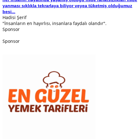
yanması sıklıkla tekrarlaya biliyor veyea tüketmiş olduğumuz
besi...
Hadisi Şerif
"İnsanların en hayırlısı, insanlara faydalı olandır".
Sponsor
Sponsor