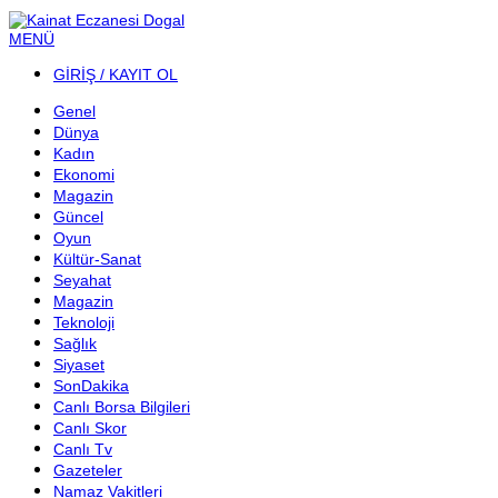
MENÜ
GİRİŞ / KAYIT OL
Genel
Dünya
Kadın
Ekonomi
Magazin
Güncel
Oyun
Kültür-Sanat
Seyahat
Magazin
Teknoloji
Sağlık
Siyaset
SonDakika
Canlı Borsa Bilgileri
Canlı Skor
Canlı Tv
Gazeteler
Namaz Vakitleri