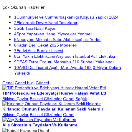
Çok Okunan Haberler
1
Cumhuriyet ve Cumhurbaşkanlığı Koşusu Yapıldı 2024
2
Elektronik Devre Nasıl Tasarlanır
3
Gök Taşı Nasıl Kayar
4
Spor Yaparken Hangi Yiyecekler Yenmeli
5
Neodyum Mıknatıs Satın Alabileceğiniz Yerler
6
Kadın Deri Ceket 2025 Modelleri
7
En İyi Aşık Burçlar Listesi
8
En Yakın Elektrikçimi Arıyrosun İstanbul Acil Elektrikçi
9
DEAŞ Terör Örgütü Mensubu 210 Şüpheli Yakalandı
10
ABD Dış Ticaret Açığı, Mart Ayında 162,0 Milyar Dolara
Yükseldi
Genel
Genel bilgi
Güncel
TIP Profesörü ve Edebiyatçı Hüsrev Hatemi Vefat Etti
Bitkisel Çaylar
Bitkisel Çözümler
Genel
Sağlık
Kırlangıç Otunun Faydaları Kullanım Şekli Nelerdir
Bitkisel Çaylar
Bitkisel Çözümler
Genel
Alıç Sirkesinin Faydaları Ve Kullanımı