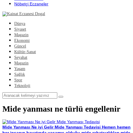
Nöbetçi Eczaneler
Dünya
Siyaset
Magazin
Ekonomi
Güncel
Kültür-Sanat
Seyahat
Magazin
Yaşam
Sağlık
Spor
Teknoloji
Mide yanması ne türlü engellenir
Mide Yanması Ne iyi Gelir Mide Yanması Tedavisi
Hemen hemen
her insanın hayatında yaşamış olduğu mide rahatsızlıkları mide