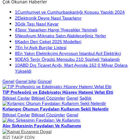
Çok Okunan Haberler
1
Cumhuriyet ve Cumhurbaşkanlığı Koşusu Yapıldı 2024
2
Elektronik Devre Nasıl Tasarlanır
3
Gök Taşı Nasıl Kayar
4
Spor Yaparken Hangi Yiyecekler Yenmeli
5
Neodyum Mıknatıs Satın Alabileceğiniz Yerler
6
Kadın Deri Ceket 2025 Modelleri
7
En İyi Aşık Burçlar Listesi
8
En Yakın Elektrikçimi Arıyrosun İstanbul Acil Elektrikçi
9
DEAŞ Terör Örgütü Mensubu 210 Şüpheli Yakalandı
10
ABD Dış Ticaret Açığı, Mart Ayında 162,0 Milyar Dolara
Yükseldi
Genel
Genel bilgi
Güncel
TIP Profesörü ve Edebiyatçı Hüsrev Hatemi Vefat Etti
Bitkisel Çaylar
Bitkisel Çözümler
Genel
Sağlık
Kırlangıç Otunun Faydaları Kullanım Şekli Nelerdir
Bitkisel Çaylar
Bitkisel Çözümler
Genel
Alıç Sirkesinin Faydaları Ve Kullanımı
BİZİ TAKİP EDİN