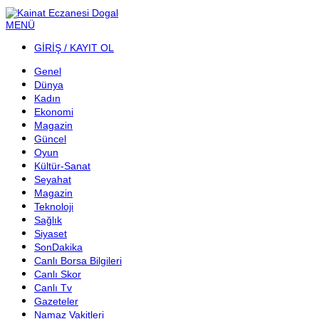
MENÜ
GİRİŞ / KAYIT OL
Genel
Dünya
Kadın
Ekonomi
Magazin
Güncel
Oyun
Kültür-Sanat
Seyahat
Magazin
Teknoloji
Sağlık
Siyaset
SonDakika
Canlı Borsa Bilgileri
Canlı Skor
Canlı Tv
Gazeteler
Namaz Vakitleri