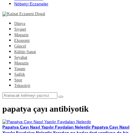
Nöbetçi Eczaneler
Dünya
Siyaset
Magazin
Ekonomi
Güncel
Kültür-Sanat
Seyahat
Magazin
Yaşam
Sağlık
Spor
Teknoloji
papatya çayı antibiyotik
Papatya Çayı Nasıl Yapılır Faydaları Nelerdir
Papatya Çayı Nasıl
Yapılır Faydaları Nelerdir Yaradan ne kadar dert verdiyse de bir