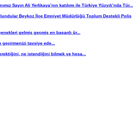
ız Sayın Ali Yerlikaya’nın katılımı ile Türkiye Yüzyılı’nda Tür...
ulundular
Beykoz İlçe Emniyet Müdürlüğü Toplum Destekli Polis
nekleri gelmiş geçmiş en başarılı ür...
en geçirmenizi tavsiye ede...
rektiğini, ne istendiğini bilmek ve hesa...