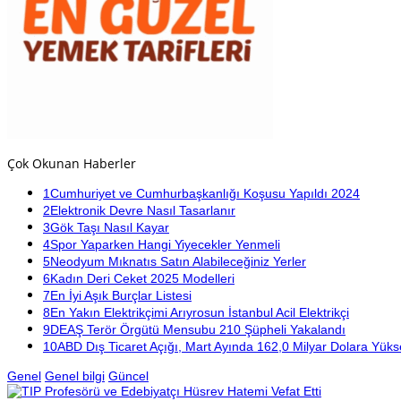
Çok Okunan Haberler
1
Cumhuriyet ve Cumhurbaşkanlığı Koşusu Yapıldı 2024
2
Elektronik Devre Nasıl Tasarlanır
3
Gök Taşı Nasıl Kayar
4
Spor Yaparken Hangi Yiyecekler Yenmeli
5
Neodyum Mıknatıs Satın Alabileceğiniz Yerler
6
Kadın Deri Ceket 2025 Modelleri
7
En İyi Aşık Burçlar Listesi
8
En Yakın Elektrikçimi Arıyrosun İstanbul Acil Elektrikçi
9
DEAŞ Terör Örgütü Mensubu 210 Şüpheli Yakalandı
10
ABD Dış Ticaret Açığı, Mart Ayında 162,0 Milyar Dolara Yüks
Genel
Genel bilgi
Güncel