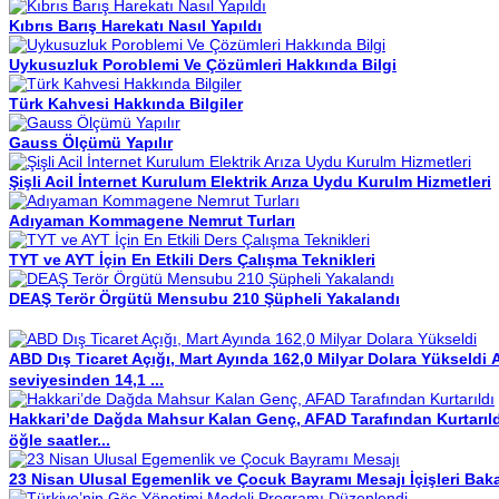
Kıbrıs Barış Harekatı Nasıl Yapıldı
Uykusuzluk Poroblemi Ve Çözümleri Hakkında Bilgi
Türk Kahvesi Hakkında Bilgiler
Gauss Ölçümü Yapılır
Şişli Acil İnternet Kurulum Elektrik Arıza Uydu Kurulm Hizmetleri
Adıyaman Kommagene Nemrut Turları
TYT ve AYT İçin En Etkili Ders Çalışma Teknikleri
DEAŞ Terör Örgütü Mensubu 210 Şüpheli Yakalandı
ABD Dış Ticaret Açığı, Mart Ayında 162,0 Milyar Dolara Yükseldi
A
seviyesinden 14,1 ...
Hakkari’de Dağda Mahsur Kalan Genç, AFAD Tarafından Kurtarıld
öğle saatler...
23 Nisan Ulusal Egemenlik ve Çocuk Bayramı Mesajı
İçişleri Ba