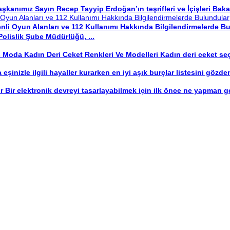
anımız Sayın Recep Tayyip Erdoğan’ın teşrifleri ve İçişleri Bakanım
enli Oyun Alanları ve 112 Kullanımı Hakkında Bilgilendirmelerde B
olislik Şube Müdürlüğü, ...
 Moda Kadın Deri Ceket Renkleri Ve Modelleri Kadın deri ceket seçe
a eşinizle ilgili hayaller kurarken en iyi aşık burçlar listesini gözd
r Bir elektronik devreyi tasarlayabilmek için ilk önce ne yapman ge