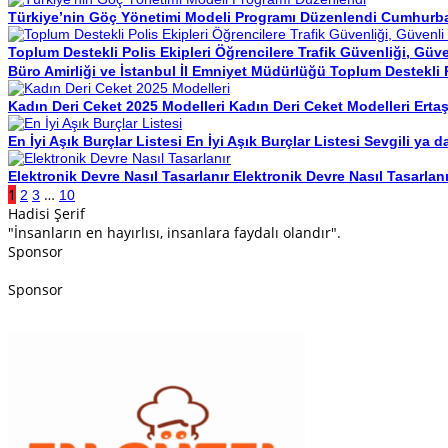
Türkiye’nin Göç Yönetimi Modeli Programı Düzenlendi
Cumhurbaşk
Toplum Destekli Polis Ekipleri Öğrencilere Trafik Güvenliği, Güv
Büro Amirliği ve İstanbul İl Emniyet Müdürlüğü Toplum Destekli P
Kadın Deri Ceket 2025 Modelleri
Kadın Deri Ceket Modelleri Ertaş
En İyi Aşık Burçlar Listesi
En İyi Aşık Burçlar Listesi Sevgili ya d
Elektronik Devre Nasıl Tasarlanır
Elektronik Devre Nasıl Tasarlanı
1
…
2
3
10
Hadisi Şerif
"İnsanların en hayırlısı, insanlara faydalı olandır".
Sponsor
Sponsor