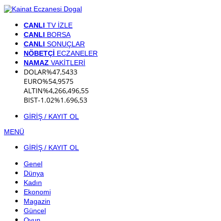
CANLI
TV İZLE
CANLI
BORSA
CANLI
SONUÇLAR
NÖBETÇİ
ECZANELER
NAMAZ
VAKİTLERİ
DOLAR
%
47,5433
EURO
%
54,9575
ALTIN
%4,26
6,496,55
BIST
-1.02%
1.696,53
GİRİŞ / KAYIT OL
MENÜ
GİRİŞ / KAYIT OL
Genel
Dünya
Kadın
Ekonomi
Magazin
Güncel
Oyun