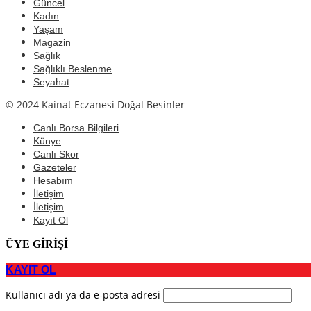
Güncel
Kadın
Yaşam
Magazin
Sağlık
Sağlıklı Beslenme
Seyahat
© 2024 Kainat Eczanesi Doğal Besinler
Canlı Borsa Bilgileri
Künye
Canlı Skor
Gazeteler
Hesabım
İletişim
İletişim
Kayıt Ol
ÜYE GİRİŞİ
KAYIT OL
Kullanıcı adı ya da e-posta adresi