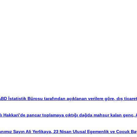
BD İstatistik Bürosu tarafından açıklanan verilere göre, dış ticare
ı
Hakkari’de pancar toplamaya çıktığı dağda mahsur kalan genç, AF
kanımız Sayın Ali Yerlikaya, 23 Nisan Ulusal Egemenlik ve Çocuk Bay