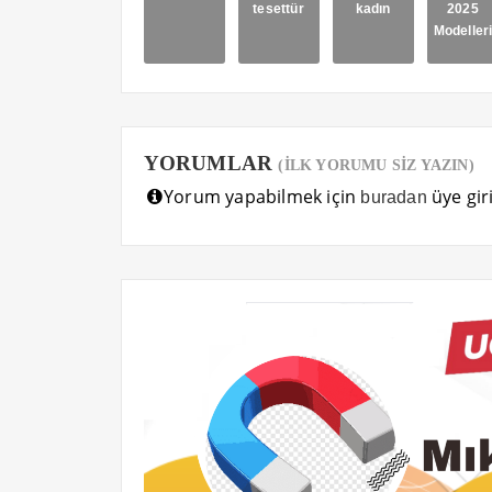
tesettür
kadın
2025
Modeller
YORUMLAR
(İLK YORUMU SİZ YAZIN)
Yorum yapabilmek için
üye giri
buradan