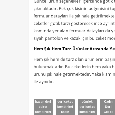
Güncel ürün seçenekleri içerisinde gotik t
çıkmaktadır. Pek çok kişinin beğenisini to
fermuar detayları ile şık hale getirilmekt
ceketler gotik tarzı gösterecek ince ayrın
kısmında yer alan fermuar detayları da yen
siyah pantolon ve kazak için bu ceket mod
Hem Şık Hem Tarz Ürünler Arasında Yer
Hem şık hem de tarz olan ürünlerin başınd
bulunmaktadır. Bu ceketlerin hem yaka he
ürünü şık hale getirmektedir. Yaka kısmın
ile aynıdır.
bayan deri
deri ceket
gömlek
Kadın
ceket
kombinleri
deri ceket
Deri
kombinleri
kadın
kombinleri
Ceket