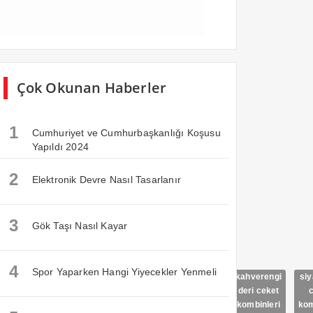
Çok Okunan Haberler
1
Cumhuriyet ve Cumhurbaşkanlığı Koşusu
Yapıldı 2024
2
Elektronik Devre Nasıl Tasarlanır
3
Gök Taşı Nasıl Kayar
4
Spor Yaparken Hangi Yiyecekler Yenmeli
Kadın
kadın
kadın
kadın
kadın deri
kahverengi
siy
Deri
deri
deri
deri
görünümlü
deri ceket
Ceket
ceket
ceket
ceket
ceket
kombinleri
kom