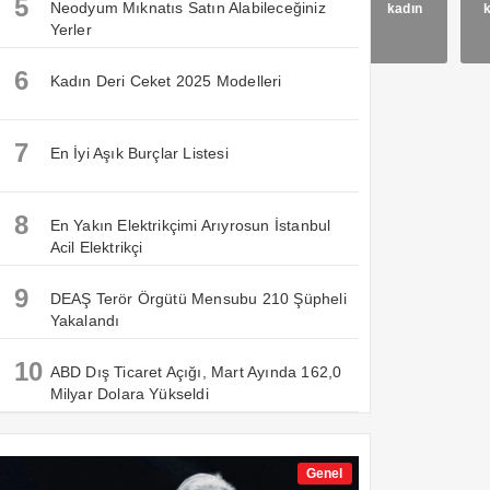
5
Neodyum Mıknatıs Satın Alabileceğiniz
Renkleri
spor
ucuz
uzun
kadın
Yerler
Ve
Modelleri
6
Kadın Deri Ceket 2025 Modelleri
7
En İyi Aşık Burçlar Listesi
8
En Yakın Elektrikçimi Arıyrosun İstanbul
Acil Elektrikçi
9
DEAŞ Terör Örgütü Mensubu 210 Şüpheli
Yakalandı
10
ABD Dış Ticaret Açığı, Mart Ayında 162,0
Milyar Dolara Yükseldi
Genel