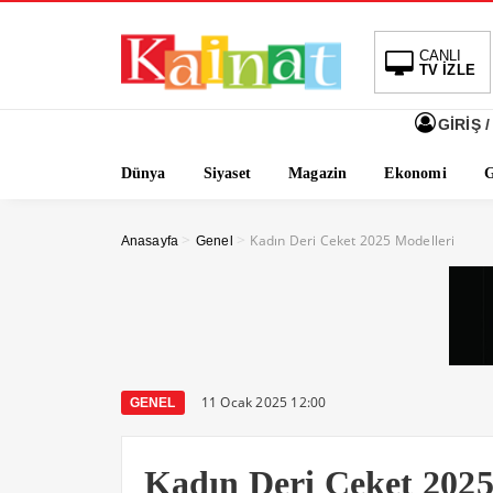
CANLI
TV İZLE
GİRİŞ /
Dünya
Siyaset
Magazin
Ekonomi
G
>
>
Kadın Deri Ceket 2025 Modelleri
Anasayfa
Genel
11 Ocak 2025 12:00
GENEL
Kadın Deri Ceket 2025