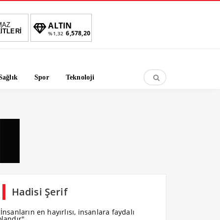
TIN
BIST
DOLAR
EURO
MAZ
İTLERİ
6,578,20
1.690,69
47,6976
55,0051
32
-0.34%
%
%
Sağlık
Spor
Teknoloji
Hadisi Şerif
"İnsanların en hayırlısı, insanlara faydalı
olandır".