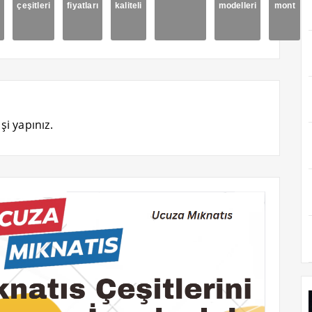
çeşitleri
fiyatları
kaliteli
modelleri
mont
i
şi yapınız.