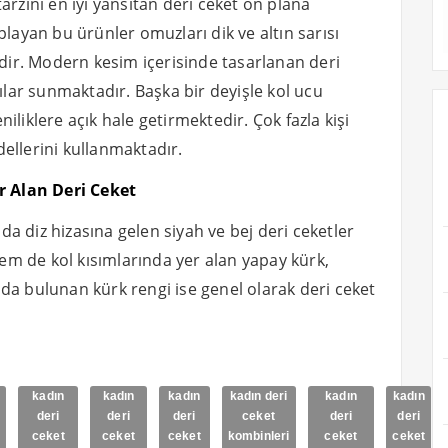
arzını en iyi yansıtan deri ceket ön plana
playan bu ürünler omuzları dik ve altın sarısı
edir. Modern kesim içerisinde tasarlanan deri
tılar sunmaktadır. Başka bir deyişle kol ucu
iliklere açık hale getirmektedir. Çok fazla kişi
ellerini kullanmaktadır.
 Alan Deri Ceket
a diz hizasına gelen siyah ve bej deri ceketler
m de kol kısımlarında yer alan yapay kürk,
da bulunan kürk rengi ise genel olarak deri ceket
kadın
kadın
kadın
kadın deri
kadın
kadın
deri
deri
deri
ceket
deri
deri
ceket
ceket
ceket
kombinleri
ceket
ceket