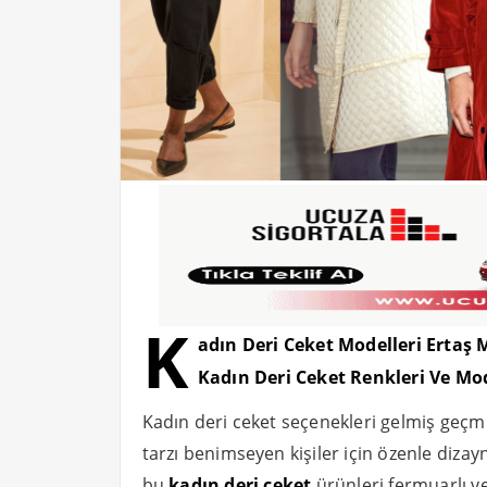
K
adın Deri Ceket Modelleri Ertaş
Kadın Deri Ceket Renkleri Ve Mod
Kadın deri ceket seçenekleri gelmiş geçmiş
tarzı benimseyen kişiler için özenle diza
bu
kadın deri ceket
ürünleri fermuarlı ve