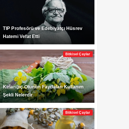
TIP Profesörü ve Edebiyatçı Hüsrev
Hatemi Vefat Etti
Bitkisel Çaylar
Kırlangıç Otunun Faydaları Kullanım
Şekli Nelerdir
Bitkisel Çaylar