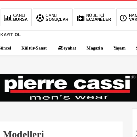
BIST
DOLAR
EURO
AL
CANLI
CANLI
NÖBETÇİ
NA
BORSA
SONUÇLAR
ECZANELER
VAK
1.690,69
47,6976
55,0051
-0.34%
%
%
%1,
 KAYIT OL
üncel
Kültür-Sanat
Seyahat
Magazin
Yaşam
 Modelleri