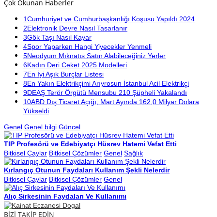
Çok Okunan Haberler
1
Cumhuriyet ve Cumhurbaşkanlığı Koşusu Yapıldı 2024
2
Elektronik Devre Nasıl Tasarlanır
3
Gök Taşı Nasıl Kayar
4
Spor Yaparken Hangi Yiyecekler Yenmeli
5
Neodyum Mıknatıs Satın Alabileceğiniz Yerler
6
Kadın Deri Ceket 2025 Modelleri
7
En İyi Aşık Burçlar Listesi
8
En Yakın Elektrikçimi Arıyrosun İstanbul Acil Elektrikçi
9
DEAŞ Terör Örgütü Mensubu 210 Şüpheli Yakalandı
10
ABD Dış Ticaret Açığı, Mart Ayında 162,0 Milyar Dolara
Yükseldi
Genel
Genel bilgi
Güncel
TIP Profesörü ve Edebiyatçı Hüsrev Hatemi Vefat Etti
Bitkisel Çaylar
Bitkisel Çözümler
Genel
Sağlık
Kırlangıç Otunun Faydaları Kullanım Şekli Nelerdir
Bitkisel Çaylar
Bitkisel Çözümler
Genel
Alıç Sirkesinin Faydaları Ve Kullanımı
BİZİ TAKİP EDİN