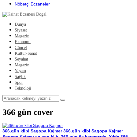
Nöbetçi Eczaneler
Dünya
Siyaset
Magazin
Ekonomi
Güncel
Kültür-Sanat
Seyahat
Magazin
Yaşam
Sağlık
Spor
Teknoloji
366 gün cover
366.gün klibi Sagopa Kajmer
366.gün klibi Sagopa Kajmer
Sogapa Kajmer en son klibi 366.gün ile karşınızda, Yılda 365