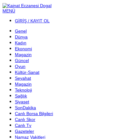
MENÜ
GİRİŞ / KAYIT OL
Genel
Dünya
Kadın
Ekonomi
Magazin
Güncel
Oyun
Kültür-Sanat
Seyahat
Magazin
Teknoloji
Sağlık
Siyaset
SonDakika
Canlı Borsa Bilgileri
Canlı Skor
Canlı Tv
Gazeteler
Namaz Vakitleri