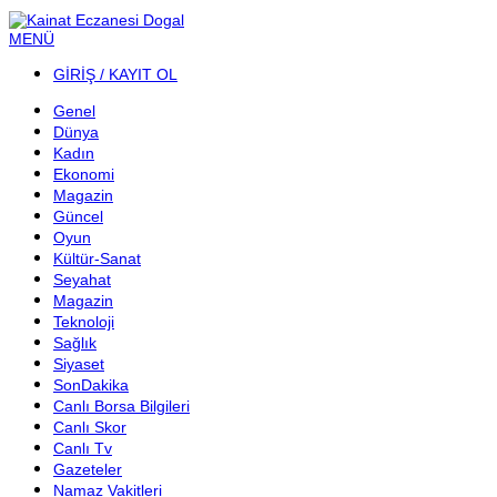
MENÜ
GİRİŞ / KAYIT OL
Genel
Dünya
Kadın
Ekonomi
Magazin
Güncel
Oyun
Kültür-Sanat
Seyahat
Magazin
Teknoloji
Sağlık
Siyaset
SonDakika
Canlı Borsa Bilgileri
Canlı Skor
Canlı Tv
Gazeteler
Namaz Vakitleri