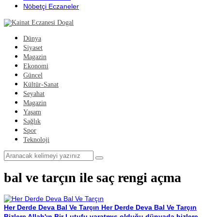
Nöbetçi Eczaneler
Dünya
Siyaset
Magazin
Ekonomi
Güncel
Kültür-Sanat
Seyahat
Magazin
Yaşam
Sağlık
Spor
Teknoloji
bal ve tarçın ile saç rengi açma
Her Derde Deva Bal Ve Tarçın
Her Derde Deva Bal Ve Tarçın
Bizlere Allah'ın Bir Lutufu yaratmış olduğu dünyada bizlere