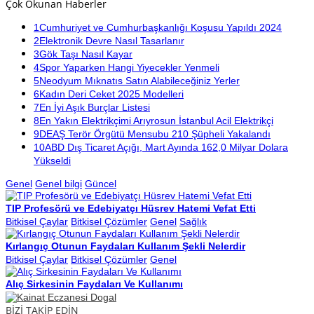
Çok Okunan Haberler
1
Cumhuriyet ve Cumhurbaşkanlığı Koşusu Yapıldı 2024
2
Elektronik Devre Nasıl Tasarlanır
3
Gök Taşı Nasıl Kayar
4
Spor Yaparken Hangi Yiyecekler Yenmeli
5
Neodyum Mıknatıs Satın Alabileceğiniz Yerler
6
Kadın Deri Ceket 2025 Modelleri
7
En İyi Aşık Burçlar Listesi
8
En Yakın Elektrikçimi Arıyrosun İstanbul Acil Elektrikçi
9
DEAŞ Terör Örgütü Mensubu 210 Şüpheli Yakalandı
10
ABD Dış Ticaret Açığı, Mart Ayında 162,0 Milyar Dolara
Yükseldi
Genel
Genel bilgi
Güncel
TIP Profesörü ve Edebiyatçı Hüsrev Hatemi Vefat Etti
Bitkisel Çaylar
Bitkisel Çözümler
Genel
Sağlık
Kırlangıç Otunun Faydaları Kullanım Şekli Nelerdir
Bitkisel Çaylar
Bitkisel Çözümler
Genel
Alıç Sirkesinin Faydaları Ve Kullanımı
BİZİ TAKİP EDİN