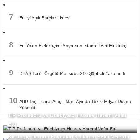
7
En İyi Aşık Burçlar Listesi
8
En Yakın Elektrikçimi Arıyrosun İstanbul Acil Elektrikçi
9
DEAŞ Terör Örgütü Mensubu 210 Şüpheli Yakalandı
10
ABD Dış Ticaret Açığı, Mart Ayında 162,0 Milyar Dolara
Yükseldi
TIP Profesörü ve Edebiyatçı Hüsrev Hatemi Vefat
Etti
Kırlangıç Otunun Faydaları Kullanım Şekli Nelerdir