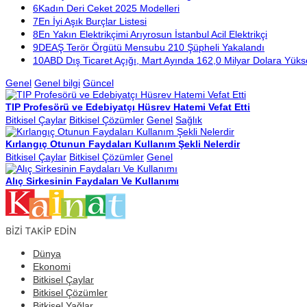
6
Kadın Deri Ceket 2025 Modelleri
7
En İyi Aşık Burçlar Listesi
8
En Yakın Elektrikçimi Arıyrosun İstanbul Acil Elektrikçi
9
DEAŞ Terör Örgütü Mensubu 210 Şüpheli Yakalandı
10
ABD Dış Ticaret Açığı, Mart Ayında 162,0 Milyar Dolara Yüks
Genel
Genel bilgi
Güncel
TIP Profesörü ve Edebiyatçı Hüsrev Hatemi Vefat Etti
Bitkisel Çaylar
Bitkisel Çözümler
Genel
Sağlık
Kırlangıç Otunun Faydaları Kullanım Şekli Nelerdir
Bitkisel Çaylar
Bitkisel Çözümler
Genel
Alıç Sirkesinin Faydaları Ve Kullanımı
BİZİ TAKİP EDİN
Dünya
Ekonomi
Bitkisel Çaylar
Bitkisel Çözümler
Bitkisel Yağlar