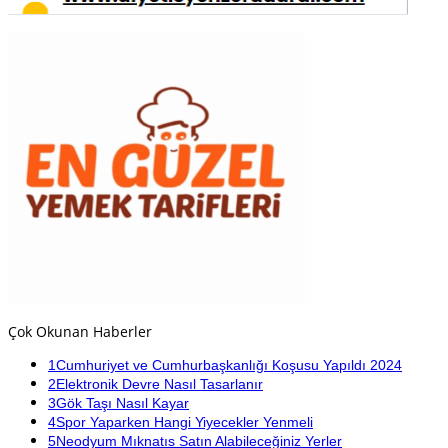
Çok Okunan Haberler
1
Cumhuriyet ve Cumhurbaşkanlığı Koşusu Yapıldı 2024
2
Elektronik Devre Nasıl Tasarlanır
3
Gök Taşı Nasıl Kayar
4
Spor Yaparken Hangi Yiyecekler Yenmeli
5
Neodyum Mıknatıs Satın Alabileceğiniz Yerler