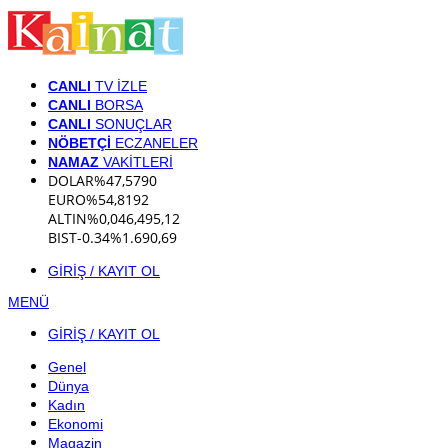
CANLI
TV İZLE
CANLI
BORSA
CANLI
SONUÇLAR
NÖBETÇİ
ECZANELER
NAMAZ
VAKİTLERİ
DOLAR
%
47,5790
EURO
%
54,8192
ALTIN
%0,04
6,495,12
BIST
-0.34%
1.690,69
GİRİŞ / KAYIT OL
MENÜ
GİRİŞ / KAYIT OL
Genel
Dünya
Kadın
Ekonomi
Magazin