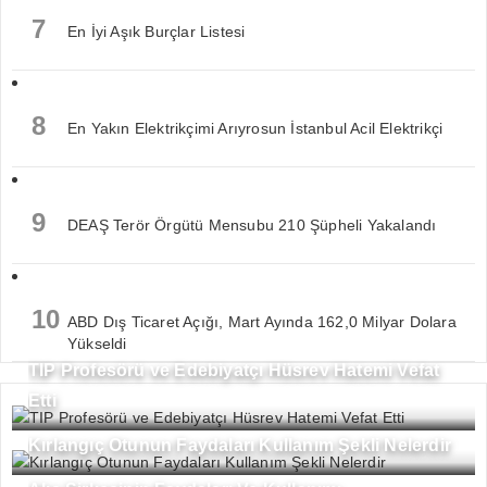
7
En İyi Aşık Burçlar Listesi
8
En Yakın Elektrikçimi Arıyrosun İstanbul Acil Elektrikçi
9
DEAŞ Terör Örgütü Mensubu 210 Şüpheli Yakalandı
10
ABD Dış Ticaret Açığı, Mart Ayında 162,0 Milyar Dolara
Yükseldi
TIP Profesörü ve Edebiyatçı Hüsrev Hatemi Vefat
Etti
Kırlangıç Otunun Faydaları Kullanım Şekli Nelerdir